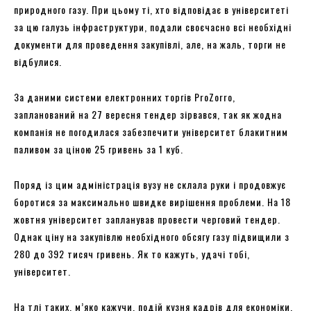
природного газу. При цьому ті, хто відповідає в університеті
за цю галузь інфраструктури, подали своєчасно всі необхідні
документи для проведення закупівлі, але, на жаль, торги не
відбулися.
За даними системи електронних торгів ProZorro,
запланований на 27 вересня тендер зірвався, так як жодна
компанія не погодилася забезпечити університет блакитним
паливом за ціною 25 гривень за 1 куб.
Поряд із цим адміністрація вузу не склала руки і продовжує
боротися за максимально швидке вирішення проблеми. На 18
жовтня університет запланував провести черговий тендер.
Однак ціну на закупівлю необхідного обсягу газу підвищили з
280 до 392 тисяч гривень. Як то кажуть, удачі тобі,
університет.
На тлі таких, м’яко кажучи, подій кузня кадрів для економіки,