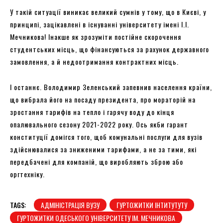
У такій ситуації виникає великий сумнів у тому, що в Києві, у
принципі, зацікавлені в існуванні університету імені І.І.
Мечникова! Інакше як зрозуміти постійне скорочення
студентських місць, що фінансуються за рахунок державного
замовлення, а й недоотримання контрактних місць.
І останнє. Володимир Зеленський запевнив населення країни,
що вибрала його на посаду президента, про мораторій на
зростання тарифів на тепло і гарячу воду до кінця
опалювального сезону 2021-2022 року. Ось якби гарант
конституції домігся того, щоб комунальні послуги для вузів
здійснювалися за зниженими тарифами, а не за тими, які
передбачені для компаній, що виробляють зброю або
оргтехніку.
TAGS:
АДМІНІСТРАЦІЯ ВУЗУ
ГУРТОЖИТКИ ІНТИТУТУТУ
ГУРТОЖИТКИ ОДЕСЬКОГО УНІВЕРСИТЕТУ ІМ. МЕЧНИКОВА