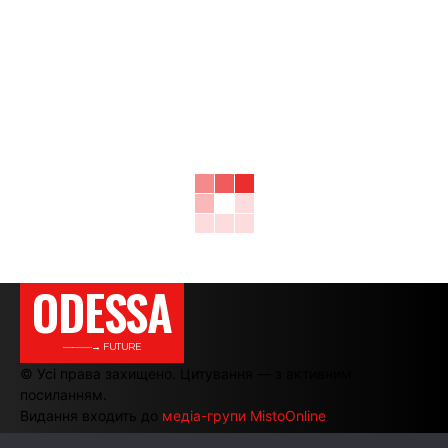
ODESSA
———→ FUTURE
© Усі права захищено. Цитування — з активним
посиланням.
Видання входить до
медіа-групи MistoOnline