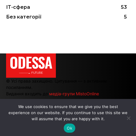
ІТ-сфера
53
Без категорії
5
ODESSA
———→ FUTURE
© Усі права захищено. Цитування — з активним
посиланням.
Видання входить до
медіа-групи MistoOnline
We use cookies to ensure that we give you the best
experience on our website. If you continue to use this site we
АВТОРИ
|
РЕКЛАМА НА САЙТІ
will assume that you are happy with it.
Ok
.
.
.