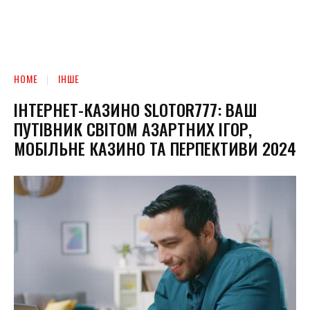
HOME
ІНШЕ
ІНТЕРНЕТ-КАЗИНО SLOTOR777: ВАШ
ПУТІВНИК СВІТОМ АЗАРТНИХ ІГОР,
МОБІЛЬНЕ КАЗИНО ТА ПЕРПЕКТИВИ 2024