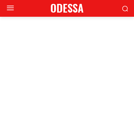
ODESSA