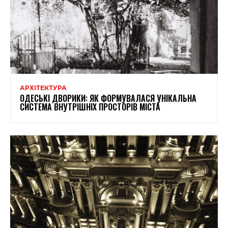
АРХІТЕКТУРА
ОДЕСЬКІ ДВОРИКИ: ЯК ФОРМУВАЛАСЯ УНІКАЛЬНА
СИСТЕМА ВНУТРІШНІХ ПРОСТОРІВ МІСТА