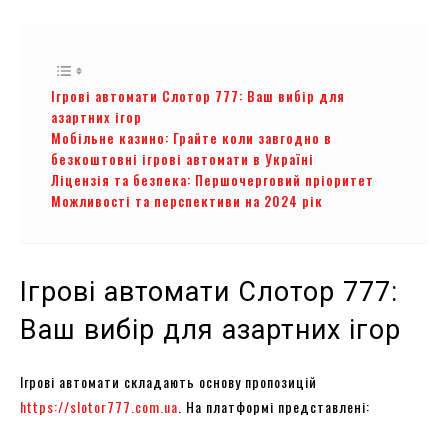
Ігрові автомати Слотор 777: Ваш вибір для
азартних ігор
Мобільне казино: Грайте коли завгодно в
безкоштовні ігрові автомати в Україні
Ліцензія та безпека: Першочерговий пріоритет
Можливості та перспективи на 2024 рік
Ігрові автомати Слотор 777:
Ваш вибір для азартних ігор
Ігрові автомати складають основу пропозицій
https://slotor777.com.ua
. На платформі представлені: