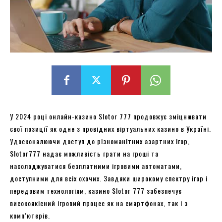
У 2024 році онлайн-казино Slotor 777 продовжує зміцнювати
свої позиції як одне з провідних віртуальних казино в Україні.
Удосконалюючи доступ до різноманітних азартних ігор,
Slotor777 надає можливість грати на гроші та
насолоджуватися безплатними ігровими автоматами,
доступними для всіх охочих. Завдяки широкому спектру ігор і
передовим технологіям, казино Slotor 777 забезпечує
високоякісний ігровий процес як на смартфонах, так і з
комп’ютерів.