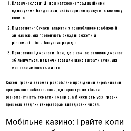
Класичні слоти: Ці ігри натхненні традиційними
однорукими бандитами, які історично присутні в кожному
казино.
Відеослоти: Сучасні апарати з привабливою графікою й
анімацією, які пропонують складні сюжети й
різноманітність бонусних раундів.
Прогресивні джекпоти: Ігри, де з кожною ставкою джекпот
збільшується, надаючи гравцям шанс виграти суми, які
життєво змінюють життя.
Кожен ігровий автомат розроблено провідними виробниками
програмного забезпечення, що гарантує не тільки
різноманітність тематик і жанрів, а й чесність усіх ігрових
процесів завдяки генераторам випадкових чисел.
Мобільне казино: Грайте коли