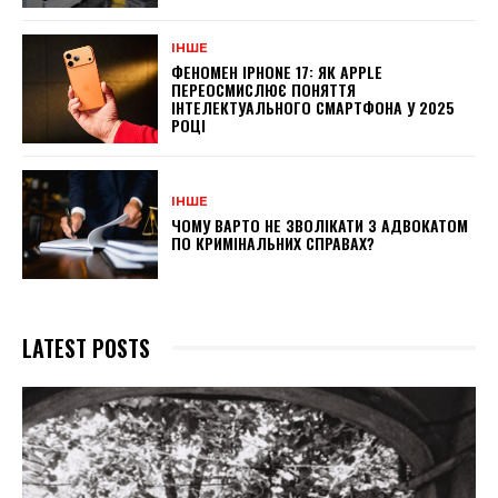
ІНШЕ
ФЕНОМЕН IPHONE 17: ЯК APPLE
ПЕРЕОСМИСЛЮЄ ПОНЯТТЯ
ІНТЕЛЕКТУАЛЬНОГО СМАРТФОНА У 2025
РОЦІ
ІНШЕ
ЧОМУ ВАРТО НЕ ЗВОЛІКАТИ З АДВОКАТОМ
ПО КРИМІНАЛЬНИХ СПРАВАХ?
LATEST POSTS