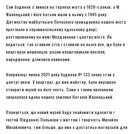
Сам будинок з`явився на теренах міста у 1820-х роках, а М.
Жванецький і його батьки жили в ньому з 1945 року.
Дитинство майбутнього Почесного громадянина нашого міста
протікало в справжнісінькому одеському дворі,
розташованому на межі Молдаванки і центру міста. Як
водиться, так ставили стіл і ставили на нього все, що було в
квартирах мешканців; разом влаштовували весілля,
народження; ділилися новинами.
Наприкінці липня 2021 року будинок № 133 знову став у
центрі уваги. У квартирі, де жив майстер, було вирішено
створити музей на його честь. Саме з таким проханням
звернулася вдова нашого земляка Наталія Жванецький.
Планується, що новий музей буде знайомити одеситів і
гостей Південної Пальміри з життям і творчість Михайла
Михайловича, тим більше, що вже є достатньо матеріалів для