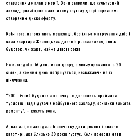
ставлення до планів мерії. Вони заявили, що культурний
заклад, розміщене в закритому глухому дворі сприятиме
створенню дискомфорту.
Крім того, наполягають мешканці, без їхнього втручання двір і
сама квартира Жванецьких давно б розвалилися, але ж
будовою, чи жарт, майже двісті років.
На сьогоднішній день стан двору, в якому проживають 20
сімей, з кожним днем ​​погіршується, незважаючи на їх
піклування.
“200-річний будинок з вапняку не дозволить приймати
туристів і відвідувачів майбутнього закладу, оскільки вимагає
ремонту”, – кажуть вони.
А, взагалі, не завадило б спочатку дати ремонт і власне
квартирі, яка близько 30 років пустує. Коли померла мати