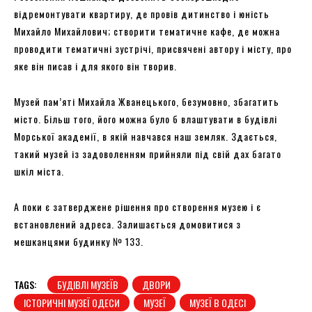
відремонтувати квартиру, де провів дитинство і юність
Михайло Михайлович; створити тематичне кафе, де можна
проводити тематичні зустрічі, присвячені автору і місту, про
яке він писав і для якого він творив.
Музей пам’яті Михайла Жванецького, безумовно, збагатить
місто. Більш того, його можна було б влаштувати в будівлі
Морської академії, в якій навчався наш земляк. Здається,
такий музей із задоволенням прийняли під свій дах багато
шкіл міста.
А поки є затверджене рішення про створення музею і є
встановлений адреса. Залишається домовитися з
мешканцями будинку № 133.
TAGS:
БУДІВЛІ МУЗЕЇВ
ДВОРИ
ІСТОРИЧНІ МУЗЕЇ ОДЕСИ
МУЗЕЇ
МУЗЕЇ В ОДЕСІ