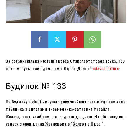
За останні кілька місяців адреса Старопортофранківська, 133
став, мабуть, найвідомішим в Одесі. Далі на
odessa-future
.
Будинок № 133
На будинку в кінці минулого року знайшла своє місце пам’ятна
табличка з цитатами письменника-сатирика Михайла
Жванецького, який помер незадовго до цього. На ній наведено
уривок з оповідання Жванецького “Холера в Одесі”.