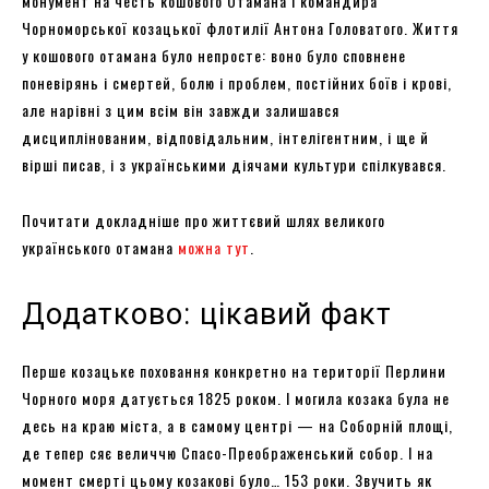
монумент на честь кошового Отамана і командира
Чорноморської козацької флотилії Антона Головатого. Життя
у кошового отамана було непросте: воно було сповнене
поневірянь і смертей, болю і проблем, постійних боїв і крові,
але нарівні з цим всім він завжди залишався
дисциплінованим, відповідальним, інтелігентним, і ще й
вірші писав, і з українськими діячами культури спілкувався.
Почитати докладніше про життєвий шлях великого
українського отамана
можна тут
.
Додатково: цікавий факт
Перше козацьке поховання конкретно на території Перлини
Чорного моря датується 1825 роком. І могила козака була не
десь на краю міста, а в самому центрі — на Соборній площі,
де тепер сяє величчю Спасо-Преображенський собор. І на
момент смерті цьому козакові було… 153 роки. Звучить як