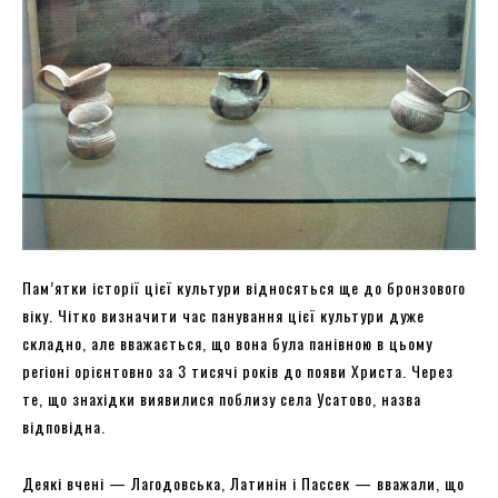
Пам’ятки історії цієї культури відносяться ще до бронзового
віку. Чітко визначити час панування цієї культури дуже
складно, але вважається, що вона була панівною в цьому
регіоні орієнтовно за 3 тисячі років до появи Христа. Через
те, що знахідки виявилися поблизу села Усатово, назва
відповідна.
Деякі вчені — Лагодовська, Латинін і Пассек — вважали, що