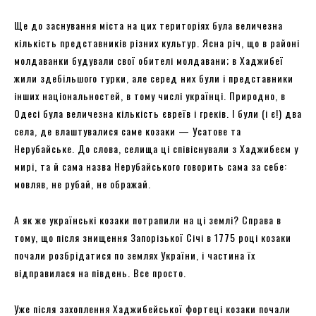
Ще до заснування міста на цих територіях була величезна
кількість представників різних культур. Ясна річ, що в районі
молдаванки будували свої обителі молдавани; в Хаджибеї
жили здебільшого турки, але серед них були і представники
інших національностей, в тому числі українці. Природно, в
Одесі була величезна кількість євреїв і греків. І були (і є!) два
села, де влаштувалися саме козаки — Усатове та
Нерубайське. До слова, селища ці співіснували з Хаджибеєм у
мирі, та й сама назва Нерубайського говорить сама за себе:
мовляв, не рубай, не ображай.
А як же українські козаки потрапили на ці землі? Справа в
тому, що після знищення Запорізької Січі в 1775 році козаки
почали розбрідатися по землях України, і частина їх
відправилася на південь. Все просто.
Уже після захоплення Хаджибейської фортеці козаки почали