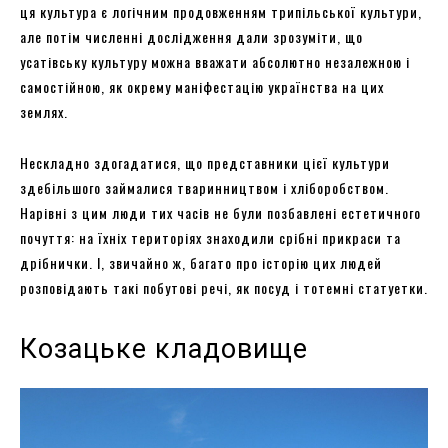
ця культура є логічним продовженням трипільської культури,
але потім численні дослідження дали зрозуміти, що
усатівську культуру можна вважати абсолютно незалежною і
самостійною, як окрему маніфестацію українства на цих
землях.
Нескладно здогадатися, що представники цієї культури
здебільшого займалися тваринництвом і хліборобством.
Нарівні з цим люди тих часів не були позбавлені естетичного
почуття: на їхніх територіях знаходили срібні прикраси та
дрібнички. І, звичайно ж, багато про історію цих людей
розповідають такі побутові речі, як посуд і тотемні статуетки.
Козацьке кладовище