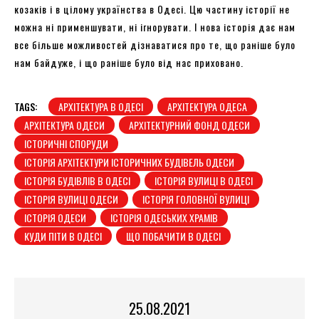
козаків і в цілому українства в Одесі. Цю частину історії не
можна ні применшувати, ні ігнорувати. І нова історія дає нам
все більше можливостей дізнаватися про те, що раніше було
нам байдуже, і що раніше було від нас приховано.
TAGS:
АРХІТЕКТУРА В ОДЕСІ
АРХІТЕКТУРА ОДЕСА
АРХІТЕКТУРА ОДЕСИ
АРХІТЕКТУРНИЙ ФОНД ОДЕСИ
ІСТОРИЧНІ СПОРУДИ
ІСТОРІЯ АРХІТЕКТУРИ ІСТОРИЧНИХ БУДІВЕЛЬ ОДЕСИ
ІСТОРІЯ БУДІВЛІВ В ОДЕСІ
ІСТОРІЯ ВУЛИЦІ В ОДЕСІ
ІСТОРІЯ ВУЛИЦІ ОДЕСИ
ІСТОРІЯ ГОЛОВНОЇ ВУЛИЦІ
ІСТОРІЯ ОДЕСИ
ІСТОРІЯ ОДЕСЬКИХ ХРАМІВ
КУДИ ПІТИ В ОДЕСІ
ЩО ПОБАЧИТИ В ОДЕСІ
25.08.2021