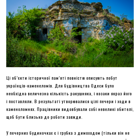
Ці об’єкти історичної пам’яті повністю описують побут
українців-каменеломів. Для будівництва Одеси було
необхідна величезна кількість ракушняка, і козаки якраз його
і поставляли. В результаті утворювалися цілі печери і ходи в
каменоломнях. Працівники видовбували собі невеликі обителі,
щоб бути близько до роботи завжди.
У печерних будиночках є і грубка з димоходом (тільки він не