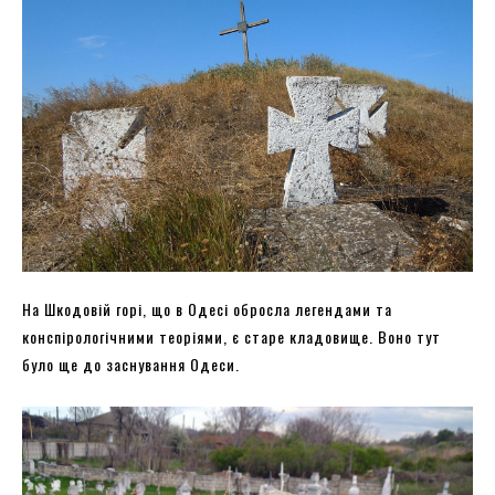
На Шкодовій горі, що в Одесі обросла легендами та
конспірологічними теоріями, є старе кладовище. Воно тут
було ще до заснування Одеси.