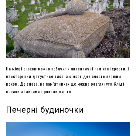
На місці спокою можна побачити автентичні пам’ятні хрести, і
найстаріший датується тисяча сімсот дев’яносто першим
роком. До слова, на пам’ятниках ще можна розглянути бліді
написи з іменами і роками життя…
Печерні будиночки