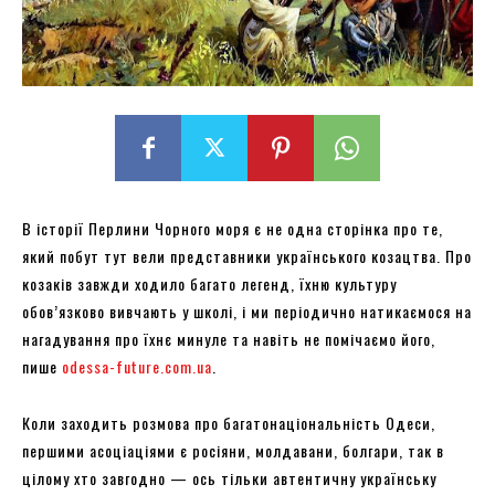
В історії Перлини Чорного моря є не одна сторінка про те,
який побут тут вели представники українського козацтва. Про
козаків завжди ходило багато легенд, їхню культуру
обов’язково вивчають у школі, і ми періодично натикаємося на
нагадування про їхнє минуле та навіть не помічаємо його,
пише
odessa-future.com.ua
.
Коли заходить розмова про багатонаціональність Одеси,
першими асоціаціями є росіяни, молдавани, болгари, так в
цілому хто завгодно — ось тільки автентичну українську