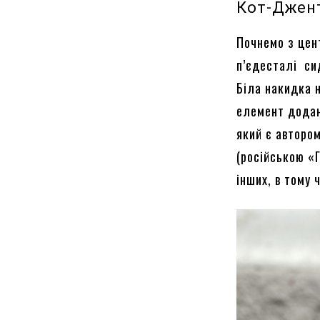
Кот-Джен
Почнемо з цент
п’єдесталі си
Біла накидка 
елемент додан
який є авторо
(російською «
інших, в тому 