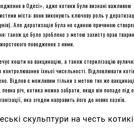
водження в Одесі», адже котики були визнані важливою
истеми міста: вони виконують ключову роль у дератизац
зунів). Але дератизація була не єдиною причиною створе
ня: також це було зроблено з метою захисту прав твари
жорстокого поводження з ними.
ечує кошти на вакцинацію, а також стерилізацію вуличн
ю контролювання їхньої чисельності. Відловлювати коті
ено. Відлов є можливим тільки з метою тих же вакцинаці
і, певна річ, котика можна забрати, якщо він попаде під о
ганізації, яка згодом направить його до нових хазяїв.
еські скульптури на честь котик