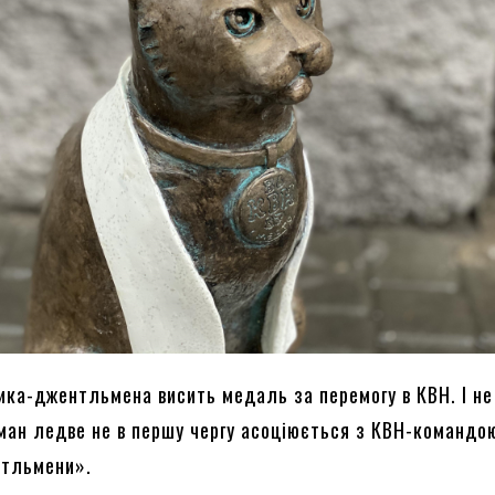
тика-джентльмена висить медаль за перемогу в КВН. І не
ман ледве не в першу чергу асоціюється з КВН-командо
нтльмени».