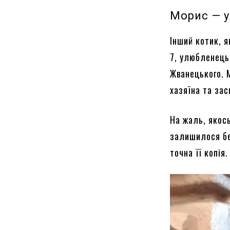
Морис — 
Інший котик, я
7, улюбленець
Жванецького. 
хазяїна та зас
На жаль, якос
залишилося без
точна її копія