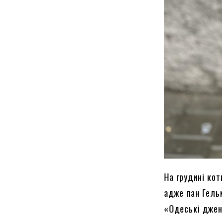
На грудині ко
адже пан Гель
«Одеські дже