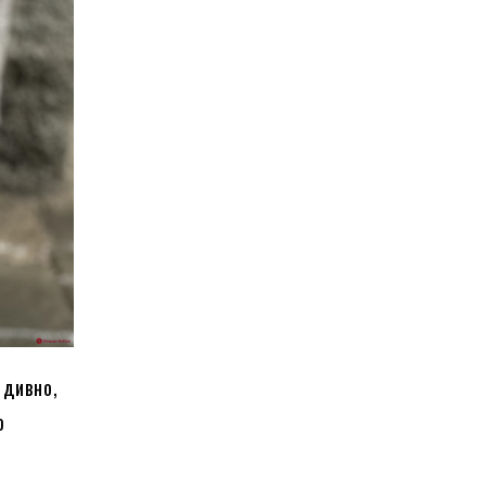
 дивно,
ю