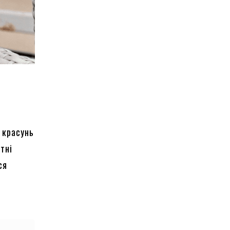
а красунь
тні
ся