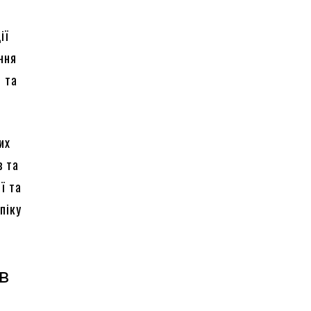
ії
ння
н та
их
в та
ї та
піку
ів