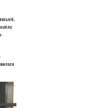
євській,
ихайла
а-
е
’явилася