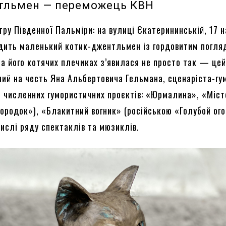
тльмен — переможець КВН
ру Південної Пальміри: на вулиці Єкатерининській, 17 н
дить маленький котик-джентльмен із гордовитим погля
на його котячих плечиках з’явилася не просто так — це
ий на честь Яна Альбертовича Гельмана, сценаріста-гу
м численних гумористичних проєктів: «Юрмалина», «Міс
Городок»), «Блакитний вогник» (російською «Голубой ого
числі ряду спектаклів та мюзиклів.