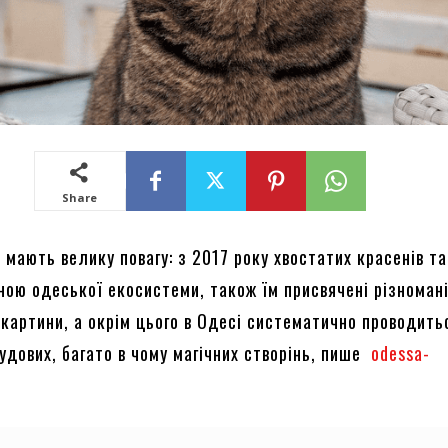
Share
 мають велику повагу: з 2017 року хвостатих красенів т
ною одеської екосистеми, також їм присвячені різномані
 картини, а окрім цього в Одесі систематично проводить
удових, багато в чому магічних створінь, пише
odessa-