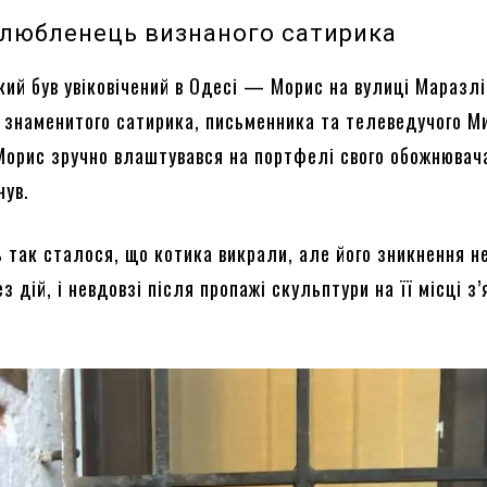
улюбленець визнаного сатирика
кий був увіковічений в Одесі — Морис на вулиці Маразлі
 знаменитого сатирика, письменника та телеведучого М
Морис зручно влаштувався на портфелі свого обожнювач
нув.
ь так сталося, що котика викрали, але його зникнення н
 дій, і невдовзі після пропажі скульптури на її місці з
.