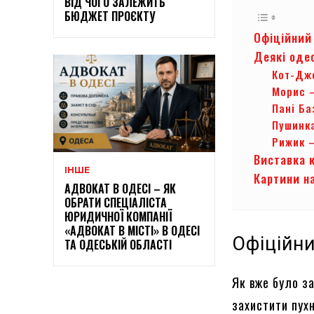
ВІД ЧОГО ЗАЛЕЖИТЬ
БЮДЖЕТ ПРОЄКТУ
Офіційний 
Деякі одес
Кот-Дж
Морис 
Пані Б
Пушинк
Рижик 
Виставка 
ІНШЕ
Картини н
АДВОКАТ В ОДЕСІ – ЯК
ОБРАТИ СПЕЦІАЛІСТА
ЮРИДИЧНОЇ КОМПАНІЇ
«АДВОКАТ В МІСТІ» В ОДЕСІ
Офіційни
ТА ОДЕСЬКІЙ ОБЛАСТІ
Як вже було з
захистити пух