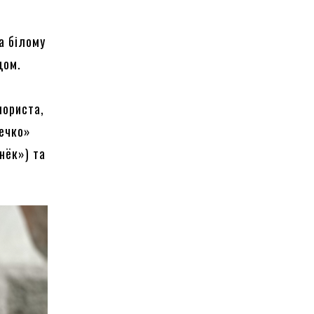
а білому
дом.
й
мориста,
течко»
нёк») та