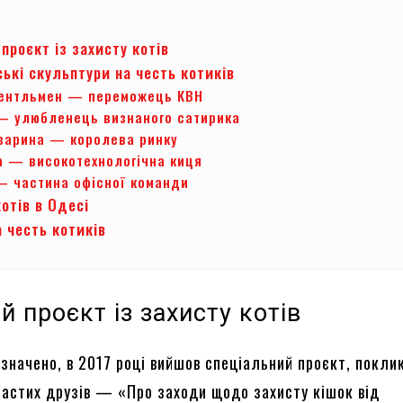
проєкт із захисту котів
ькі скульптури на честь котиків
ентльмен — переможець КВН
— улюбленець визнаного сатирика
азарина — королева ринку
а — високотехнологічна киця
— частина офісної команди
котів в Одесі
а честь котиків
й проєкт із захисту котів
азначено, в 2017 році вийшов спеціальний проєкт, покли
настих друзів — «Про заходи щодо захисту кішок від