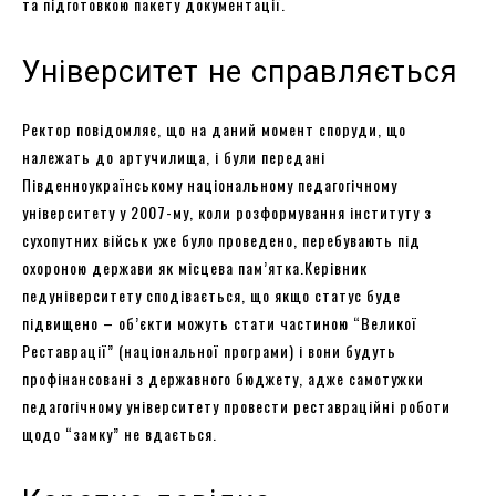
та підготовкою пакету документації.
Університет не справляється
Ректор повідомляє, що на даний момент споруди, що
належать до артучилища, і були передані
Південноукраїнському національному педагогічному
університету у 2007-му, коли розформування інституту з
сухопутних військ уже було проведено, перебувають під
охороною держави як місцева пам’ятка.Керівник
педуніверситету сподівається, що якщо статус буде
підвищено – об’єкти можуть стати частиною “Великої
Реставрації” (національної програми) і вони будуть
профінансовані з державного бюджету, адже самотужки
педагогічному університету провести реставраційні роботи
щодо “замку” не вдається.