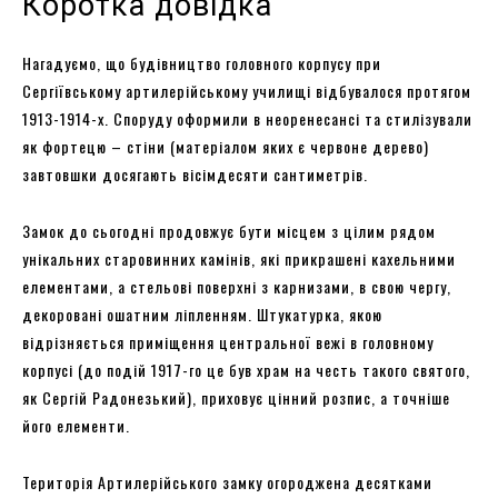
Коротка довідка
Нагадуємо, що будівництво головного корпусу при
Сергіївському артилерійському училищі відбувалося протягом
1913-1914-х. Споруду оформили в неоренесансі та стилізували
як фортецю – стіни (матеріалом яких є червоне дерево)
завтовшки досягають вісімдесяти сантиметрів.
Замок до сьогодні продовжує бути місцем з цілим рядом
унікальних старовинних камінів, які прикрашені кахельними
елементами, а стельові поверхні з карнизами, в свою чергу,
декоровані ошатним ліпленням. Штукатурка, якою
відрізняється приміщення центральної вежі в головному
корпусі (до подій 1917-го це був храм на честь такого святого,
як Сергій Радонезький), приховує цінний розпис, а точніше
його елементи.
Територія Артилерійського замку огороджена десятками