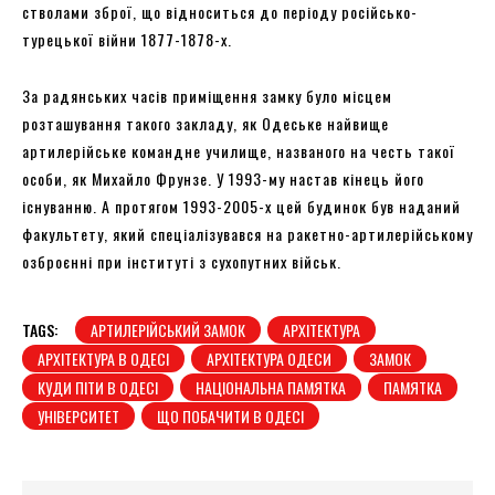
стволами зброї, що відноситься до періоду російсько-
турецької війни 1877-1878-х.
За радянських часів приміщення замку було місцем
розташування такого закладу, як Одеське найвище
артилерійське командне училище, названого на честь такої
особи, як Михайло Фрунзе. У 1993-му настав кінець його
існуванню. А протягом 1993-2005-х цей будинок був наданий
факультету, який спеціалізувався на ракетно-артилерійському
озброєнні при інституті з сухопутних військ.
TAGS:
АРТИЛЕРІЙСЬКИЙ ЗАМОК
АРХІТЕКТУРА
АРХІТЕКТУРА В ОДЕСІ
АРХІТЕКТУРА ОДЕСИ
ЗАМОК
КУДИ ПІТИ В ОДЕСІ
НАЦІОНАЛЬНА ПАМЯТКА
ПАМЯТКА
УНІВЕРСИТЕТ
ЩО ПОБАЧИТИ В ОДЕСІ