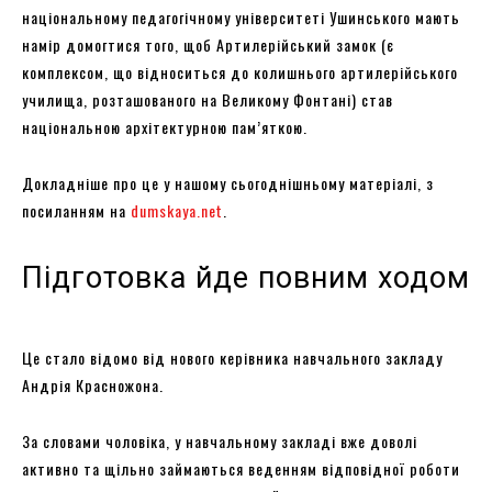
національному педагогічному університеті Ушинського мають
намір домогтися того, щоб Артилерійський замок (є
комплексом, що відноситься до колишнього артилерійського
училища, розташованого на Великому Фонтані) став
національною архітектурною пам’яткою.
Докладніше про це у нашому сьогоднішньому матеріалі, з
посиланням на
dumskaya.net
.
Підготовка йде повним ходом
Це стало відомо від нового керівника навчального закладу
Андрія Красножона.
За словами чоловіка, у навчальному закладі вже доволі
активно та щільно займаються веденням відповідної роботи