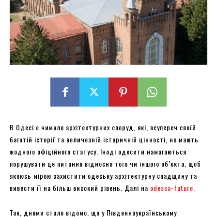
В Одесі є чимало архітектурних споруд, які, всупереч своїй
багатій історії та величезній історичній цінності, не мають
жодного офіційного статусу. Іноді одесити намагаються
порушувати це питання відносно того чи іншого об’єкта, щоб
якоюсь мірою захистити одеську архітектурну спадщину та
вивести її на більш високий рівень. Далі на
odessa-future
.
Так, днями стало відомо, що у Південноукраїнському