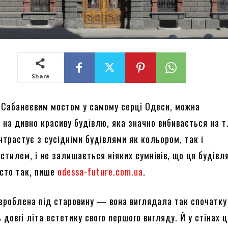
Share
Сабанеєвим мостом у самому серці Одеси, можна
на дивно красиву будівлю, яка значно вибивається на тл
нтрастує з сусідніми будівлями як кольором, так і
стилем, і не залишається ніяких сумнівів, що ця будівл
осто так, пише
odessa-future.com.ua
.
 зроблена під старовину — вона виглядала так спочатку 
 довгі літа естетику свого першого вигляду. Й у стінах ц