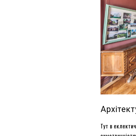
Архітек
Тут в еклекти
симетричністю 