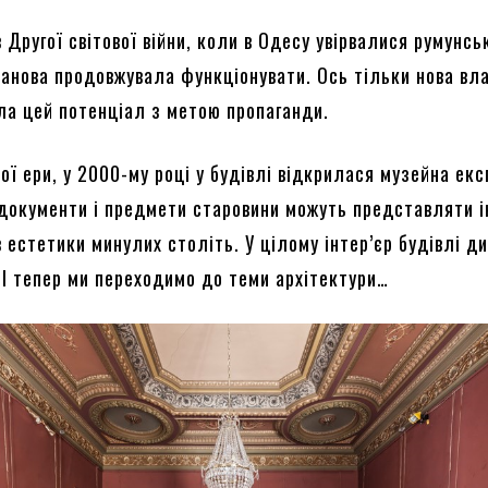
в Другої світової війни, коли в Одесу увірвалися румунсь
станова продовжувала функціонувати. Ось тільки нова вл
ла цей потенціал з метою пропаганди.
ої ери, у 2000-му році у будівлі відкрилася музейна екс
 документи і предмети старовини можуть представляти 
естетики минулих століть. У цілому інтер’єр будівлі д
 І тепер ми переходимо до теми архітектури…