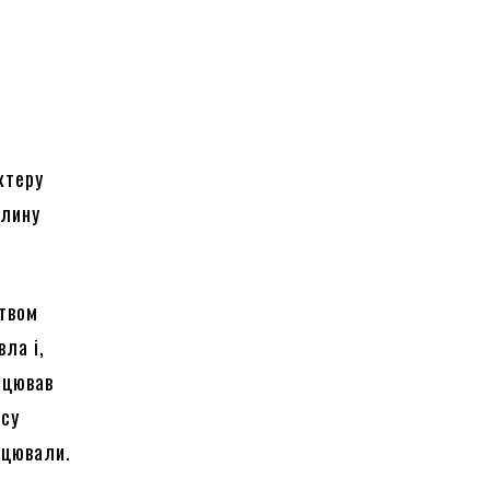
ктеру
рлину
ством
ла і,
рацював
асу
ацювали.