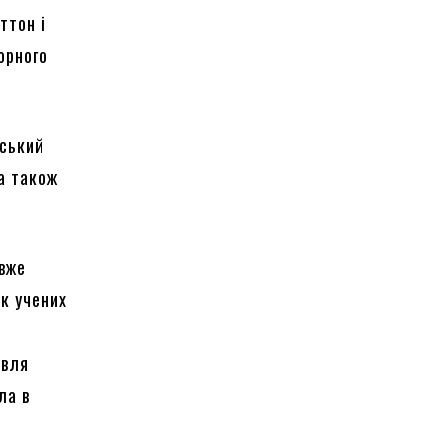
ттон і
орного
ський
а також
 вже
к учених
івля
ла в