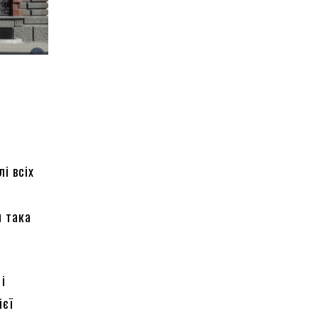
і всіх
я така
і
ієї