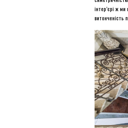
інтер’єрі ж м
витонченість 