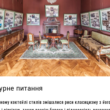
турне питання
чному коктейлі стилів змішалися риси класицизму з йог
і рівністю, також розкіш бароко і піднесеність ренесанс