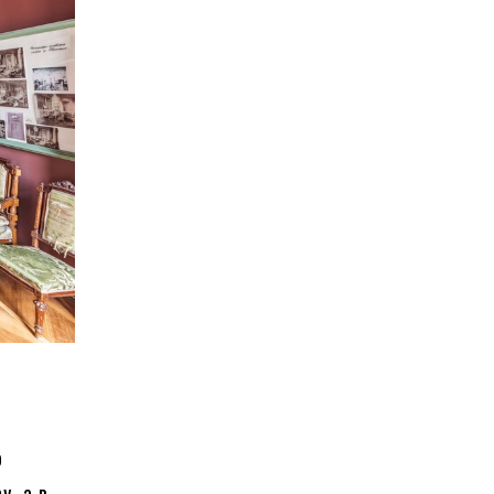
о
у, а в