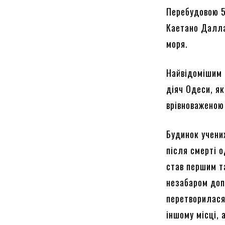
Перебудовою 5
Каетано Далла
моря.
Найвідомішим 
діяч Одеси, я
врівноваженою
Будинок учених
після смерті 
став першим та
незабаром доп
перетворилася
іншому місці, 