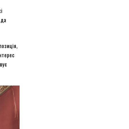
кі
ада
позиція,
інтерес
ивує