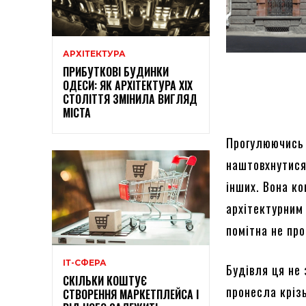
АРХІТЕКТУРА
ПРИБУТКОВІ БУДИНКИ
ОДЕСИ: ЯК АРХІТЕКТУРА XIX
СТОЛІТТЯ ЗМІНИЛА ВИГЛЯД
МІСТА
Прогулюючись 
наштовхнутися 
інших. Вона ко
архітектурним 
помітна не пр
ІТ-СФЕРА
Будівля ця не
СКІЛЬКИ КОШТУЄ
пронесла крізь
СТВОРЕННЯ МАРКЕТПЛЕЙСА І