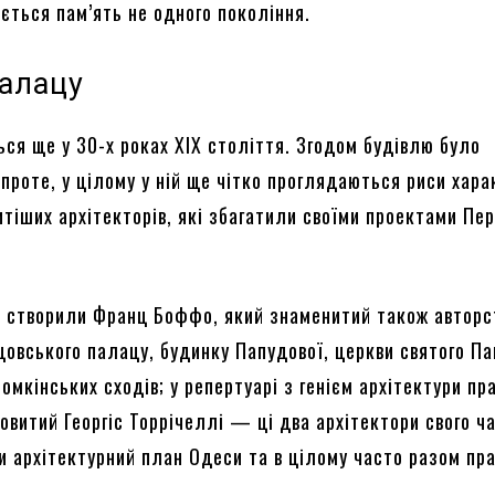
ається пам’ять не одного покоління.
палацу
ься ще у 30-х роках XIX століття. Згодом будівлю було
проте, у цілому у ній ще чітко проглядаються риси хара
итіших архітекторів, які збагатили своїми проектами Пе
і створили Франц Боффо, який знаменитий також автор
овського палацу, будинку Папудової, церкви святого Пав
омкінських сходів; у репертуарі з генієм архітектури п
витий Георгіс Торрічеллі — ці два архітектори свого ч
и архітектурний план Одеси та в цілому часто разом пр