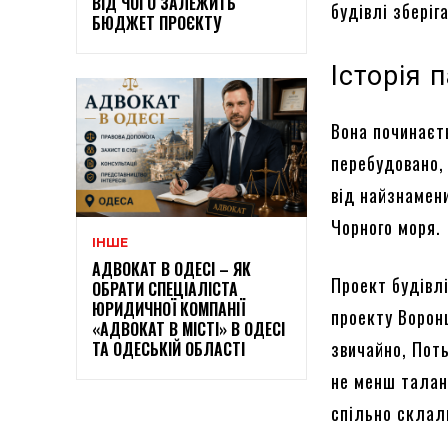
ВІД ЧОГО ЗАЛЕЖИТЬ
будівлі зберіг
БЮДЖЕТ ПРОЄКТУ
Історія 
Вона починаєт
перебудовано, 
від найзнамен
Чорного моря.
ІНШЕ
АДВОКАТ В ОДЕСІ – ЯК
Проект будівл
ОБРАТИ СПЕЦІАЛІСТА
ЮРИДИЧНОЇ КОМПАНІЇ
проекту Воронц
«АДВОКАТ В МІСТІ» В ОДЕСІ
звичайно, Поть
ТА ОДЕСЬКІЙ ОБЛАСТІ
не менш талано
спільно склал