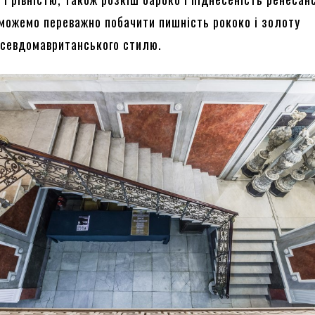
и можемо переважно побачити пишність рококо і золоту
псевдомавританського стилю.