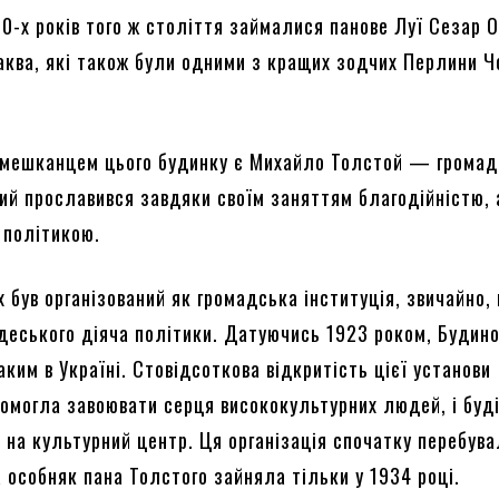
0-х років того ж століття займалися панове Луї Сезар О
ква, які також були одними з кращих зодчих Перлини Ч
мешканцем цього будинку є Михайло Толстой — громад
кий прославився завдяки своїм заняттям благодійністю, 
 політикою.
 був організований як громадська інституція, звичайно,
одеського діяча політики. Датуючись 1923 роком, Будино
ким в Україні. Стовідсоткова відкритість цієї установи
омогла завоювати серця висококультурних людей, і буд
 на культурний центр. Ця організація спочатку перебува
а особняк пана Толстого зайняла тільки у 1934 році.