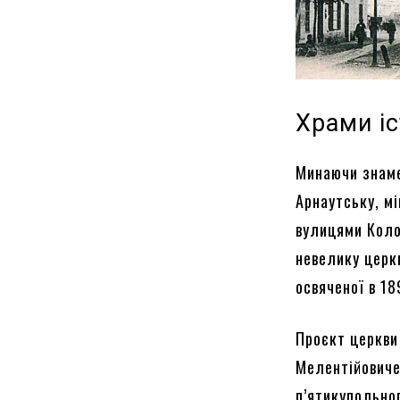
Храми і
Минаючи знаме
Арнаутську, мі
вулицями Коло
невелику церкв
освяченої в 18
Проєкт церкви
Мелентійовиче
п’ятикупольног