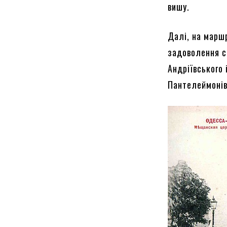
вишу.
Далі, на марш
задоволення с
Андріївського
Пантелеймонівс