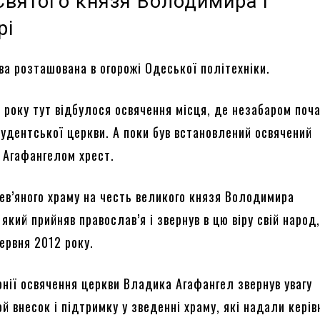
Святого князя Володимира і
рі
ва розташована в огорожі Одеської політехніки.
9 року тут відбулося освячення місця, де незабаром поч
тудентської церкви. А поки був встановлений освячений
Агафангелом хрест.
ев’яного храму на честь великого князя Володимира
який прийняв православ’я і звернув в цю віру свій народ
ервня 2012 року.
онії освячення церкви Владика Агафангел звернув увагу
ой внесок і підтримку у зведенні храму, які надали кері