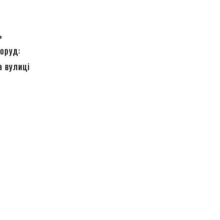
ь
оруд:
а вулиці