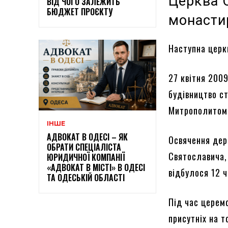
Церква 
ВІД ЧОГО ЗАЛЕЖИТЬ
БЮДЖЕТ ПРОЄКТУ
монасти
Наступна церк
27 квітня 200
будівництво с
Митрополитом 
ІНШЕ
АДВОКАТ В ОДЕСІ – ЯК
Освячення дер
ОБРАТИ СПЕЦІАЛІСТА
Святославича, 
ЮРИДИЧНОЇ КОМПАНІЇ
«АДВОКАТ В МІСТІ» В ОДЕСІ
відбулося 12 ч
ТА ОДЕСЬКІЙ ОБЛАСТІ
Під час церем
присутніх на т