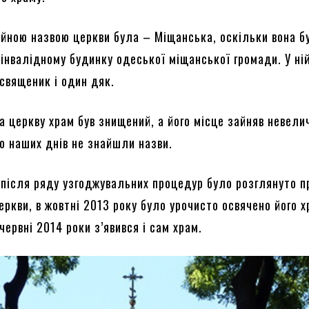
ійною назвою церкви була – Міщанська, оскільки вона б
 інвалідному будинку одеської міщанської громади. У ні
священик і один дяк.
на церкву храм був знищений, а його місце зайняв невели
до наших днів не знайшли назви.
і після ряду узгоджувальних процедур було розглянуто п
ркви, в жовтні 2013 року було урочисто освячено його х
 червні 2014 роки з’явився і сам храм.