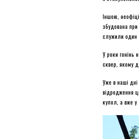
Іншою, неофіц
збудована при
служили один 
У роки гонінь 
сквер, якому 
Уже в наші дн
відродження це
купол, а вже у