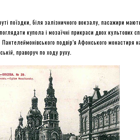
руті поїздки, біля залізничного вокзалу, пасажири мают
поглядати купола і мозаїчні прикраси двох культових сп
 і Пантелеймонівського подвір’я Афонського монастиря н
ькій, праворуч по ходу руху.