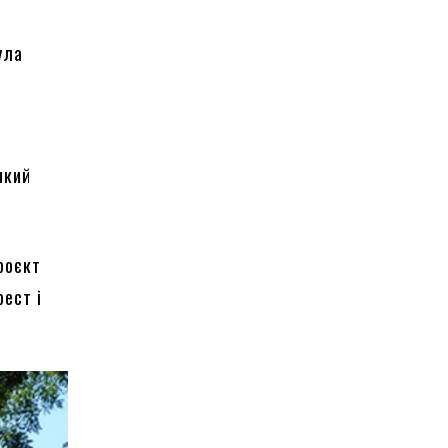
ула
й
чкий
роєкт
рест і