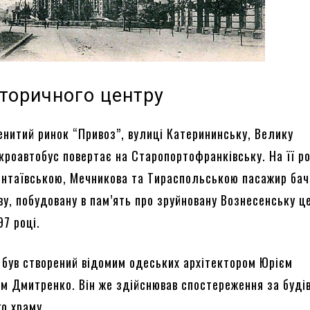
сторичного центру
нитий ринок “Привоз”, вулиці Катерининську, Велику
кроавтобус повертає на Старопортофранківську. На її ро
нтаївською, Мечникова та Тираспольською пасажир бач
у, побудовану в пам’ять про зруйновану Вознесенську ц
97 році.
 був створений відомим одеських архітектором Юрієм
м Дмитренко. Він же здійснював спостереження за буді
о храму.