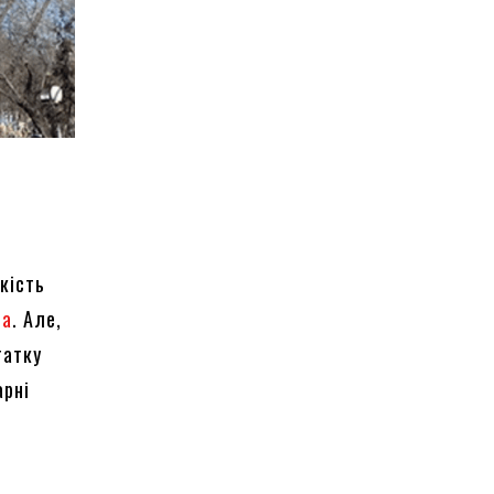
кість
ua
. Але,
татку
арні