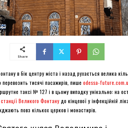
Share
нтану в бік центру міста і назад рухається велика кіль
о перевозить тисячі пасажирів, пише
odessa-future.com.
ршрутне таксі № 127 і в цьому випадку унікально: на ос
ї станції Великого Фонтану
до кінцевої у інфекційній лік
жджають повз кількох церков і монастирів.