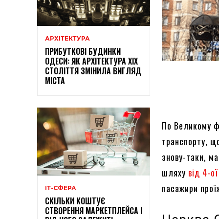
АРХІТЕКТУРА
ПРИБУТКОВІ БУДИНКИ
ОДЕСИ: ЯК АРХІТЕКТУРА XIX
СТОЛІТТЯ ЗМІНИЛА ВИГЛЯД
МІСТА
По Великому фо
транспорту, щ
знову-таки, ма
шляху
від 4-о
пасажири прої
ІТ-СФЕРА
СКІЛЬКИ КОШТУЄ
СТВОРЕННЯ МАРКЕТПЛЕЙСА І