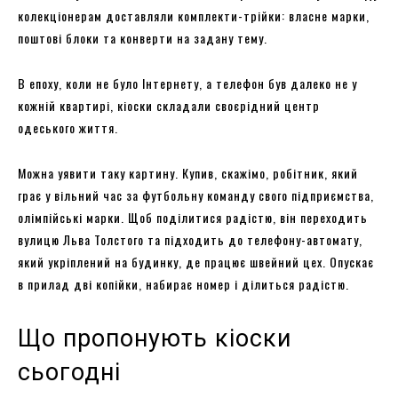
колекціонерам доставляли комплекти-трійки: власне марки,
поштові блоки та конверти на задану тему.
В епоху, коли не було Інтернету, а телефон був далеко не у
кожній квартирі, кіоски складали своєрідний центр
одеського життя.
Можна уявити таку картину. Купив, скажімо, робітник, який
грає у вільний час за футбольну команду свого підприємства,
олімпійські марки. Щоб поділитися радістю, він переходить
вулицю Льва Толстого та підходить до телефону-автомату,
який укріплений на будинку, де працює швейний цех. Опускає
в прилад дві копійки, набирає номер і ділиться радістю.
Що пропонують кіоски
сьогодні