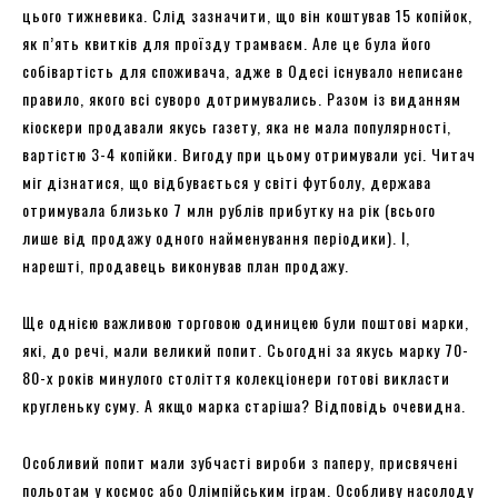
цього тижневика. Слід зазначити, що він коштував 15 копійок,
як п’ять квитків для проїзду трамваєм. Але це була його
собівартість для споживача, адже в Одесі існувало неписане
правило, якого всі суворо дотримувались. Разом із виданням
кіоскери продавали якусь газету, яка не мала популярності,
вартістю 3-4 копійки. Вигоду при цьому отримували усі. Читач
міг дізнатися, що відбувається у світі футболу, держава
отримувала близько 7 млн ​​рублів прибутку на рік (всього
лише від продажу одного найменування періодики). І,
нарешті, продавець виконував план продажу.
Ще однією важливою торговою одиницею були поштові марки,
які, до речі, мали великий попит. Сьогодні за якусь марку 70-
80-х років минулого століття колекціонери готові викласти
кругленьку суму. А якщо марка старіша? Відповідь очевидна.
Особливий попит мали зубчасті вироби з паперу, присвячені
польотам у космос або Олімпійським іграм. Особливу насолоду