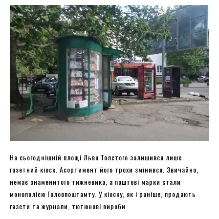
На сьогоднішній площі Льва Толстого залишився лише
газетний кіоск. Асортимент його трохи змінився. Звичайно,
немає знаменитого тижневика, а поштові марки стали
монополією Головпоштамту. У кіоску, як і раніше, продають
газети та журнали, тютюнові вироби.