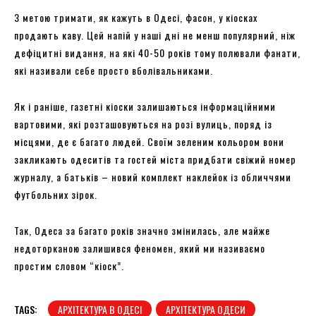
З метою тримати, як кажуть в Одесі, фасон, у кіосках
продають каву. Цей напій у наші дні не менш популярний, ніж
дефіцитні видання, на які 40-50 років тому полювали фанати,
які називали себе просто вболівальниками.
Як і раніше, газетні кіоски залишаються інформаційними
вартовими, які розташовуються на розі вулиць, поряд із
місцями, де є багато людей. Своїм зеленим кольором вони
закликають одеситів та гостей міста придбати свіжий номер
журналу, а батьків – новий комплект наклейок із обличчями
футбольних зірок.
Так, Одеса за багато років значно змінилась, але майже
недоторканою залишився феномен, який ми називаємо
простим словом “кіоск”.
TAGS:
АРХІТЕКТУРА В ОДЕСІ
АРХІТЕКТУРА ОДЕСИ