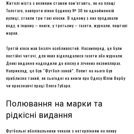
Жителі міста з великим стажем пам’ятають, як на площі
Толстого, навпроти вікон будинку № 30 по однойменній
вулиці, стояли три такі кіоски. В одному з них продавали
воду, в іншому – книги, у третьому – газети, журнали, поштові
марки.
Третій кіоск мав безліч особливостей. Насамперед, це були
постійні читачі, для яких відкладалися газети або журнали.
Деякі видання надходили до кіоску в лічених екземплярах.
Наприклад, це був “Футбол-хокей”. Попит на нього був
приблизно такий, як сьогодні на книги про Одесу Юлію Вербу
чи краєзнавчі праці Олега Губаря.
Полювання на марки та
рідкісні видання
Футбольні вболівальники чекали з нетерпінням на появу