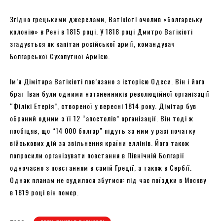
Згідно грецькими джерелами, Ватікіоті очолив «болгарську
колонію» в Рені в 1815 році. У 1818 році Дмитро Ватікіоті
згадується як капітан російської армії, командувач
Болгарської Сухопутної Армією.
Ім’я Дімітара Ватікіоті пов’язано з історією Одеси. Він і його
брат Іван були одними натхненників революційної організації
“Філікі Етерія”, створеної у вересні 1814 року. Дімітар був
обраний одним з її 12 “апостолів” організації. Він тоді ж
пообіцяв, що “14 000 болгар” підуть за ним у разі початку
військових дій за звільнення країни еллінів. Його також
попросили організувати повстання в Північній Болгарії
одночасно з повстанням в самій Греції, а також в Сербії.
Однак планам не судилося збутися: під час поїздки в Москву
в 1819 році він помер.