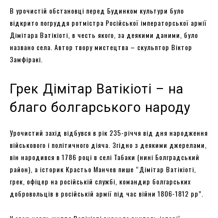
В урочистій обстановці перед Будинком культури було
відкрито погруддя ротмістра Російської імператорської армії
Дімітара Ватікіоті, в честь якого, за деякими даними, було
названо села. Автор твору мистецтва – скульптор Віктор
Замфіракі.
Грек Дімітар Ватікіоті – на
благо болгарського народу
Урочистий захід відбувся в рік 235-річчя від дня народження
військового і політичного діяча. Згідно з деякими джерелами,
він народився в 1786 році в селі Табаки (нині Болградський
район), а історик Крастьо Манчев пише “Дімітар Ватікіоті,
грек, офіцер на російській службі, командир болгарських
добровольців в російській армії під час війни 1806-1812 рр”.