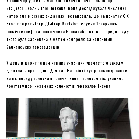
У свою чергу, життя Ватікіоті вивчила вчитель історії
місцевої школи Лілія Петкова. Вона досліджувала численні
матеріали в різних виданнях і встановила, що на початку XIX
століття ротмістр Дімітар Ватікіоті служив Товаришем
(помічником) старшого члена Бессарабської контори, посаду
якого була заснована з метою контролю за колоніями
балканських переселенців.
У день відкриття пам’ятника учасники урочистого заходу
дізналися про те, що Дімітар Ватікіоті був рекомендований
на цю посаду головним попечителем і головою піклувальної
Комітету про іноземних колоністів генералом Інзова.