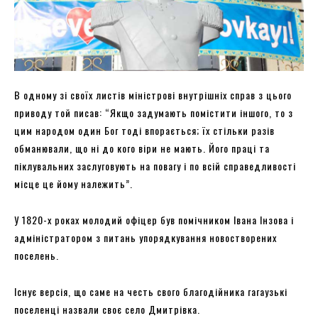
В одному зі своїх листів міністрові внутрішніх справ з цього
приводу той писав: “Якщо задумають помістити іншого, то з
цим народом один Бог тоді впорається; їх стільки разів
обманювали, що ні до кого віри не мають. Його праці та
піклувальних заслуговують на повагу і по всій справедливості
місце це йому належить”.
У 1820-х роках молодий офіцер був помічником Івана Інзова і
адміністратором з питань упорядкування новостворених
поселень.
Існує версія, що саме на честь свого благодійника гагаузькі
поселенці назвали своє село Дмитрівка.