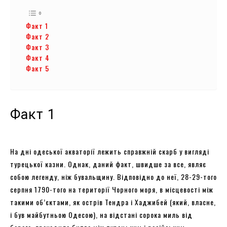
Факт 1
Факт 2
Факт 3
Факт 4
Факт 5
Факт 1
На дні одеської акваторії лежить справжній скарб у вигляді
турецької казни. Однак, даний факт, швидше за все, являє
собою легенду, ніж бувальщину. Відповідно до неї, 28-29-того
серпня 1790-того на території Чорного моря, в місцевості між
такими об’єктами, як острів Тендра і Хаджибей (який, власне,
і був майбутньою Одесою), на відстані сорока миль від