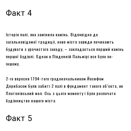
Факт 4
Історія палі, яка замінила камінь. Відповідно до
загальновідомої традиціі, нове місто завжди починають
будувати з урочистого заходу, – закладається перший камінь
першої будівлі. Однак в Південній Пальмірі все було по-
іншому.
2-го вересня 1794-того градоначальником Йосифом
Дерибасом були забиті 2 палі в фундамент такого об’єкта, як
Платонівський мол. Ось з цього моменту і було розпочато
будівництво нашого міста.
Факт 5