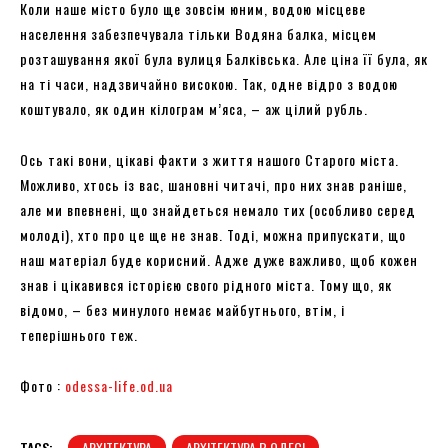
Коли наше місто було ще зовсім юним, водою місцеве
населення забезпечувала тільки Водяна балка, місцем
розташування якої була вулиця Балківська. Але ціна її була, як
на ті часи, надзвичайно високою. Так, одне відро з водою
коштувало, як один кілограм м’яса, – аж цілий рубль.
Ось такі вони, цікаві факти з життя нашого Старого міста.
Можливо, хтось із вас, шановні читачі, про них знав раніше,
але ми впевнені, що знайдеться немало тих (особливо серед
молоді), хто про це ще не знав. Тоді, можна припускати, що
наш матеріал буде корисний. Адже дуже важливо, щоб кожен
знав і цікавився історією свого рідного міста. Тому що, як
відомо, – без минулого немає майбутнього, втім, і
теперішнього теж.
Фото :
odessa-life.od.ua
TAGS:
АРХІТЕКТУРА
АРХІТЕКТУРА В ОДЕСІ