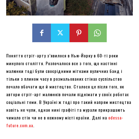
Поняття стріт-арту з’явилося в Нью-Йорку в 60-ті роки
минулого століття. Розпочалося все з того, що настінні
малюнки тоді були своєрідними мітками вуличних банд і
тільки з плином часу в розмальованих стінах суспільство
почало вбачати ще й мистецтво. Сталося це після того, як
автори стріт-арт малюнків почали піднімати у своїх роботах
соціальні теми. В Україні ж тоді про такий напрям мистецтва
навіть не чули, однак нині графіті та мурали прикрашають
чимало стін чи не в кожному місті країни. Далі на
odessa-
future.com.ua
.