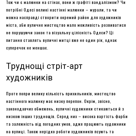
Тож чи є малюнки на стінах, вони ж графіті вандалізмом? Чи
потрібні Одесі великі настінні малюнки – мурали, та чи
можна насправді створити окремий район для художників
міста, аби вуличне мистецтво мало можливість розвиватися
не порушуючи закон та візуальну цілісність Одеси? Ці
питання ставлять вуличні митці вже не один рік, однак
суперечок не меншає.
Труднощі стріт-арт
художників
Проте попри велику кількість прихильників, мистецтво
настінного малюнку має низку перепон. Окрім, звісно,
законодавчих обмежень, вуличні художники стикаються й з
низкою інших труднощів. Серед них – висока вартість фарби
та залежність від погодних умов, адже працюють художники
на вулиці. Також нерідко роботи художників псують та