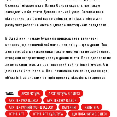
Одеської міської ради Олена Орлова сказала, що такою
локацією міг би стати Деволанівський узвіз. Загалом вона
відзначила, що Одесі варто змінювати імідж з міста для
розпусних розваг на місто з цікавою мистецькою складовою.
В Одесі нині чимало будинків прикрашають величезні
малюнки, що зазвичай займають всю стіну – це мурали. Тож
для того, аби шанувальники такого мистецтва не загубились.
створили інтерактивну карту муралів міста. Вона дозволяє не
лише подивитися. де розташований той чи інший мурал. А й
дізнатися його історію. Нині позначено вже понад сотня арт
об’єктів і, за словами авторів проєкту, кількість їх зростає.
TAGS:
АРХІТЕКТУРА
АРХІТЕКТУРА В ОДЕСІ
АРХІТЕКТУРА ОДЕСА
АРХІТЕКТУРА ОДЕСИ
АРХІТЕКТУРНИЙ ФОНД ОДЕСИ
КАРТИНИ
КУЛЬТУРА
СТРІТ-АРТ
СТРІТ-АРТ КУЛЬТУРА
ЩО ПОБАЧИТИ В ОДЕСІ