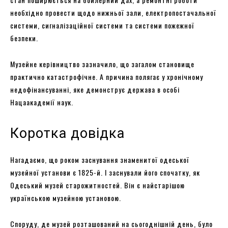
необхідно провести щодо нижньої зали, електропостачальної
системи, сигналізаційної системи та системи пожежної
безпеки.
Музейне керівництво зазначило, що загалом становище
практично катастрофічне. А причина полягає у хронічному
недофінансуванні, яке демонструє держава в особі
Нацаакадемії наук.
Коротка довідка
Нагадаємо, що роком заснування знаменитої одеської
музейної установи є 1825-й. І заснували його спочатку, як
Одеський музей старожитностей. Він є найстарішою
українською музейною установою.
Споруду, де музей розташований на сьогоднішній день, було