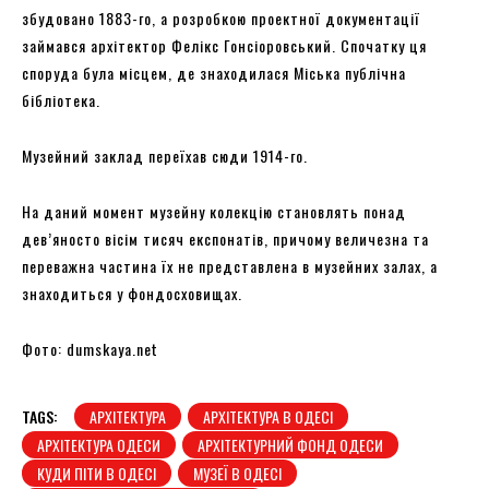
збудовано 1883-го, а розробкою проектної документації
займався архітектор Фелікс Гонсіоровський. Спочатку ця
споруда була місцем, де знаходилася Міська публічна
бібліотека.
Музейний заклад переїхав сюди 1914-го.
На даний момент музейну колекцію становлять понад
дев’яносто вісім тисяч експонатів, причому величезна та
переважна частина їх не представлена ​​в музейних залах, а
знаходиться у фондосховищах.
Фото: dumskaya.net
TAGS:
АРХІТЕКТУРА
АРХІТЕКТУРА В ОДЕСІ
АРХІТЕКТУРА ОДЕСИ
АРХІТЕКТУРНИЙ ФОНД ОДЕСИ
КУДИ ПІТИ В ОДЕСІ
МУЗЕЇ В ОДЕСІ