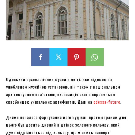
Одеський археологічний музей є не тільки відомою та
улюбленою музейною установою, він також є національною
архітектурною пам’яткою, експозиція якої є справжньою
скарбницею унікальних артефактів. Далі на
odessa-future
.
Днями почалося фарбування його будівлі, проте обраний для
цього був досить дивний відтінок зеленого кольору, який
дуже відрізняється від кольору, що містить паспорт