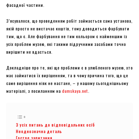
фасадної частини.
З’ясувалося, що проведенням робіт займається сама установа,
якій просто не вистачає коштів, тому доводиться фарбувати
тим, що є. Але фарбування не тим кольором є найменшим із
усіх проблем музею, які такими підручними засобами точно
вирішити не вдасться.
Докладніше про те, які ще проблеми є в улюбленого музею, хто
має займатися їх вирішенням, та в чому причина того, що це
саме вирішення ніяк не настане, – у нашому сьогоднішньому
матеріалі, з посиланням на
dumskaya.net
.
З усіх питань до відповідальних осіб
Неоднозначна деталь
Гостре запитання