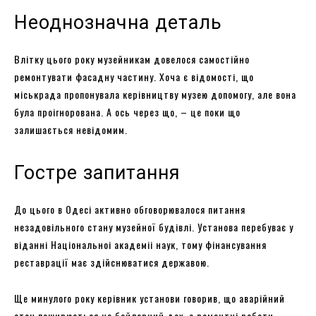
Неоднозначна деталь
Влітку цього року музейникам довелося самостійно
ремонтувати фасадну частину. Хоча є відомості, що
міськрада пропонувала керівництву музею допомогу, але вона
була проігнорована. А ось через що, – це поки що
залишається невідомим.
Гостре запитання
До цього в Одесі активно обговорювалося питання
незадовільного стану музейної будівлі. Установа перебуває у
віданні Національноі академіі наук, тому фінансування
реставрації має здійснюватися державою.
Ще минулого року керівник установи говорив, що аварійний
стан поширюється на бойлерний дах, а ремонтні роботи