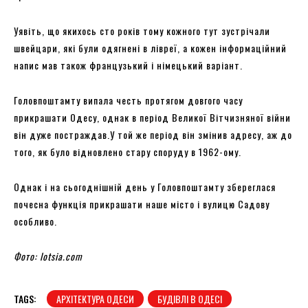
Уявіть, що якихось сто років тому кожного тут зустрічали
швейцари, які були одягнені в лівреї, а кожен інформаційний
напис мав також французький і німецький варіант.
Головпоштамту випала честь протягом довгого часу
прикрашати Одесу, однак в період Великої Вітчизняної війни
він дуже постраждав.У той же період він змінив адресу, аж до
того, як було відновлено стару споруду в 1962-ому.
Однак і на сьогоднішній день у Головпоштамту збереглася
почесна функція прикрашати наше місто і вулицю Садову
особливо.
Фото: lotsia.com
TAGS:
АРХІТЕКТУРА ОДЕСИ
БУДІВЛІ В ОДЕСІ