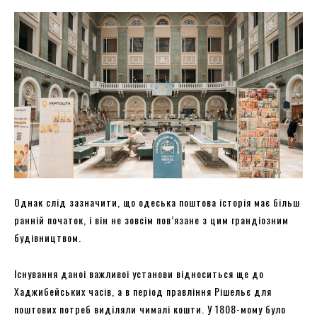
Однак слід зазначити, що одеська поштова історія має більш
ранній початок, і він не зовсім пов’язане з цим грандіозним
будівництвом.
Існування даноі важливоі установи відноситься ще до
Хаджибейських часів, а в період правління Рішельє для
поштових потреб виділяли чималі кошти. У 1808-мому було