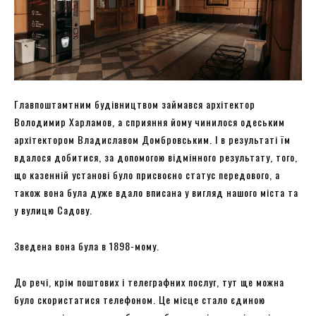
Главпоштамтним будівництвом займався архітектор
Володимир Харламов, а сприяння йому чинилося одеським
архітектором Владиславом Домбровським. І в результаті їм
вдалося добитися, за допомогою відмінного результату, того,
що казенній установі було присвоєно статус передового, а
також вона була дуже вдало вписана у вигляд нашого міста та
у вулицю Садову.
Зведена вона була в 1898-мому.
До речі, крім поштових і телеграфних послуг, тут ще можна
було скористатися телефоном. Це місце стало єдиною