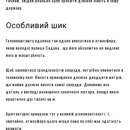
точкою, звідки реально було зробити дзвінок навіть в іншу
державу.
Особливий шик
Головпоштамту вдалося так вдало вписатися в атмосферу,
якою володіє вулиця Садова , що його абсолютно не виділяє
його ж масштабність.
Щоб захопитися грандіозністю споруди, потрібно опинитися в
головному холі. Висота приміщення досягає двадцяти метрів,
що майже досягає висоти самої споруди. Доповнює все
деталь у вигляді розкішного сонячного ліхтаря, площа якого
практично дві тисячі кв.м.
Архітектурні прикраси тут у великій різноманітності. І,
звичайно, атмосфера цього місця сама по собі має здатність
вражати.