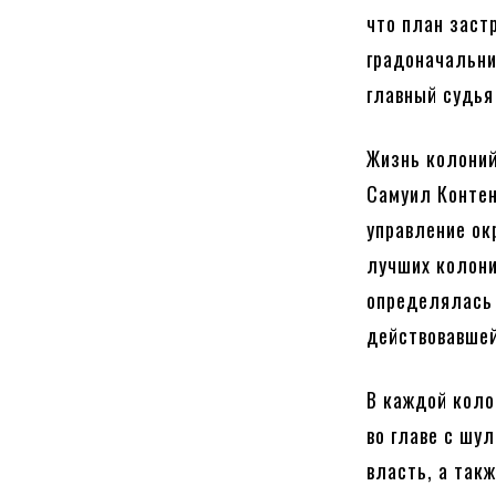
что план заст
градоначальни
главный судья
Жизнь колоний
Самуил Контен
управление ок
лучших колони
определялась 
действовавшей
В каждой коло
во главе с шу
власть, а так