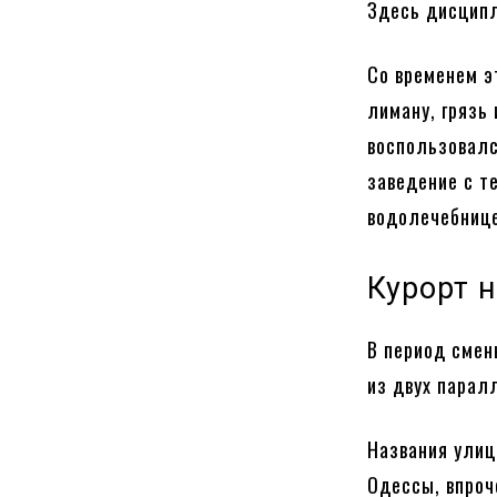
Здесь дисципл
Со временем э
лиману, грязь
воспользовалс
заведение с т
водолечебнице
Курорт 
В период смен
из двух парал
Названия улиц
Одессы, впроч