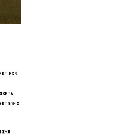
ает все.
авить,
 которых
 даже