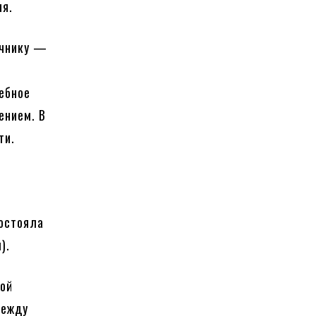
ия.
очнику —
чебное
ением. В
ти.
состояла
).
мой
Между