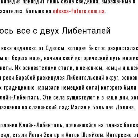
кипедия приводит лишь сухие сведения, выраженные в
казателях. Больше на
odessa-future.com.ua
.
ось все с двух Либенталей
о века недалеко от Одессы, которая быстро разрасталас
ы от берега моря, начали свой исторический путь многи
нкты. Их основателями стали, в основном, немцы и шве
ам реки Барабой раскинулся Либентальский округ, основ
к традиционно называли немецкий села) которого были 
ляйн-Либенталь. Эти села существуют и в наши дни, хо
названия на славянский лад: Малая и Большая Долина.
олонии Кляйн-Либенталь, появившейся на планах боле
азад, стали Йоган Зенгер и Антон Шляйхом. Интересно о