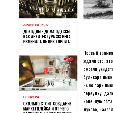
АРХИТЕКТУРА
ДОХОДНЫЕ ДОМА ОДЕССЫ:
КАК АРХИТЕКТУРА XIX ВЕКА
ИЗМЕНИЛА ОБЛИК ГОРОДА
Первый трамва
ждали его, эт
смогли увидет
бульваре имен
ныне парк име
переулку, дал
ІТ-СФЕРА
конечную оста
СКОЛЬКО СТОИТ СОЗДАНИЕ
МАРКЕТПЛЕЙСА И ОТ ЧЕГО
лукаво, назва