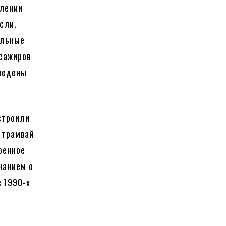
елении
сли.
ельные
ссажиров
введены
строили
 трамвай
оенное
нанием о
в 1990-х