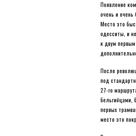
Появление ком
очень и очень
Место это быс
одесситы, и н
к двум первым
дополнительно
После револю
под стандартн
27-го маршрут
бельгийцами, 
первых трамва
место это пок