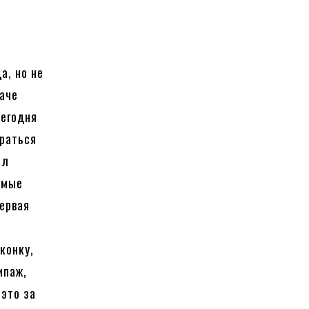
а, но не
Даче
сегодня
браться
ил
емые
первая
конку,
ипаж,
это за