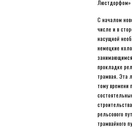
Люстдорфом» 
С началом нов
числе и в сто
насущной необ
немецкие коло
занимающимся 
прокладке рел
трамвая. Эта 
тому времени 
состоятельные
строительства
рельсового пу
трамвайного п