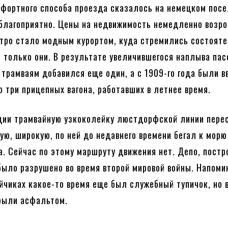
фортного способа проезда сказалось на немецком пос
 благоприятно. Цены на недвижимость немедленно возро
тро стало модным курортом, куда стремились состоят
е только они. В результате увеличившегося наплыва па
 трамваям добавился еще один, а с 1909-го года были 
 три прицепных вагона, работавших в летнее время.
ции трамвайную узкоколейку люстдорфской линии пере
ую, широкую, по ней до недавнего времени бегал к морю
а. Сейчас по этому маршруту движения нет. Депо, постр
было разрушено во время второй мировой войны. Напоми
йчиках какое-то время еще был служебный тупичок, но 
рыли асфальтом.