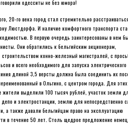
говорили одесситы не без юмора!
ого, 20-го века город стал стремительно расстраиваться
рону Люстдорфа. И наличие комфортного транспорта ст
ходимостью. В первую очередь заинтересованы в нем б
нисты. Они обратились к бельгийским акционерам,
строительством конно-железный магистралей, с прось
ьсов и всего необходимого для запуска электрического
линия длиной 3,5 версты должна была соединить их пос
переименованный в Ольгино, с центром города. Для эти
 жители выделили 100 тысяч рублей, участок земли д
 депо и электростанции, землю для непосредственно с
ти, а также давали бельгийцам право на эксплуатацию
ути в течение 50 лет. Столь щедрое предложение немец