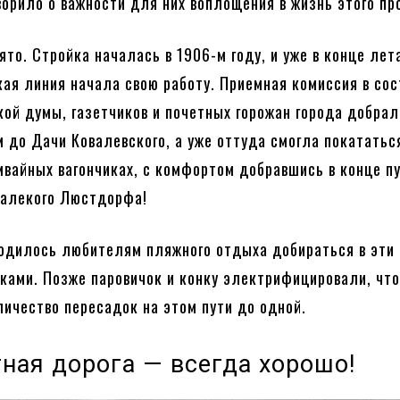
ворило о важности для них воплощения в жизнь этого пр
ято. Стройка началась в 1906-м году, и уже в конце лет
ая линия начала свою работу. Приемная комиссия в сос
кой думы, газетчиков и почетных горожан города добра
 до Дачи Ковалевского, а уже оттуда смогла покататьс
мвайных вагончиках, с комфортом добравшись в конце п
далекого Люстдорфа!
ходилось любителям пляжного отдыха добираться в эти 
ками. Позже паровичок и конку электрифицировали, чт
ичество пересадок на этом пути до одной.
ная дорога — всегда хорошо!