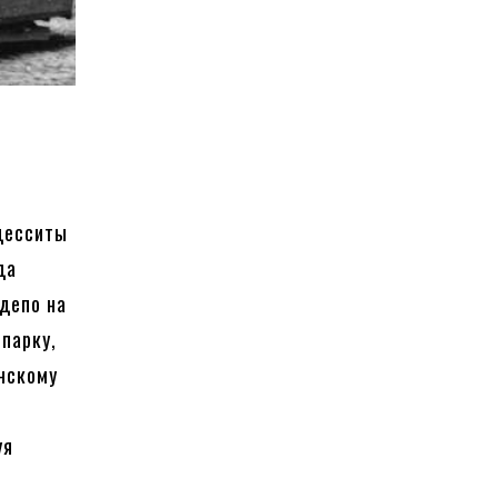
десситы
да
 депо на
парку,
анскому
уя