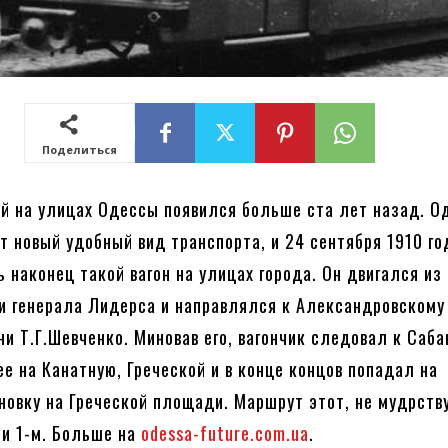
Поделиться
й на улицах Одессы появился больше ста лет назад. О
от новый удобный вид транспорта, и 24 сентября 1910 го
ь наконец такой вагон на улицах города. Он двигался из
и генерала Лидерса и направлялся к Александровскому 
ни Т.Г.Шевченко. Миновав его, вагончик следовал к Саб
ее на Канатную, Греческой и в конце концов попадал на
новку на Греческой площади. Маршрут этот, не мудрств
ли 1-м. Больше на
odessa-future.com.ua
.