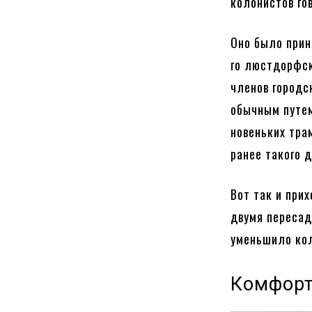
колонистов го
Оно было прин
го люстдорфск
членов городс
обычным путем
новеньких тра
ранее такого 
Вот так и при
двумя пересад
уменьшило кол
Комфорт