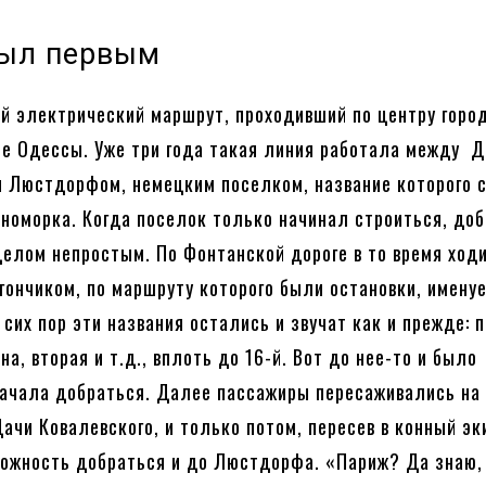
был первым
й электрический маршрут, проходивший по центру город
не Одессы. Уже три года такая линия работала между 
и Люстдорфом, немецким поселком, название которого 
рноморка. Когда поселок только начинал строиться, до
делом непростым. По Фонтанской дороге в то время ход
агончиком, по маршруту которого были остановки, имену
сих пор эти названия остались и звучат как и прежде: 
а, вторая и т.д., вплоть до 16-й. Вот до нее-то и было
ачала добраться. Далее пассажиры пересаживались на 
ачи Ковалевского, и только потом, пересев в конный эк
ожность добраться и до Люстдорфа. «Париж? Да знаю, 