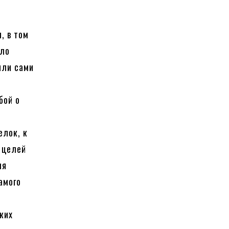
, в том
ало
ыли сами
бой о
елок, к
х целей
ля
амого
ких