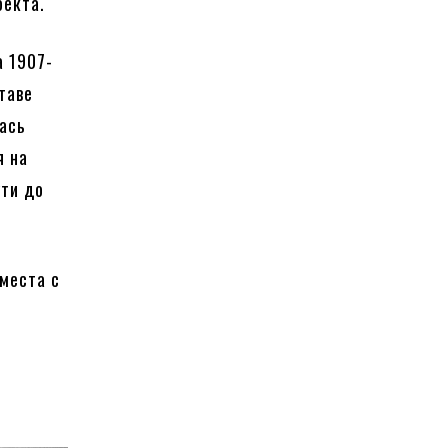
оекта.
а 1907-
таве
лась
я на
ути до
места с
о