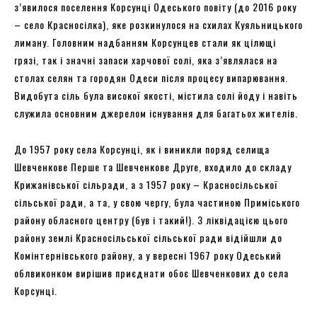
з’явилося поселення Корсунці Одеського повіту (до 2016 року
– село Красносілка), яке розкинулося на схилах Куяльницького
лиману. Головним надбанням Корсунцев стали як цілющі
грязі, так і значні запаси харчової солі, яка з’являлася на
столах селян та городян Одеси після процесу випарювання.
Видобута сіль була високої якості, містила солі йоду і навіть
служила основним джерелом існування для багатьох жителів.
До 1957 року села Корсунці, як і виникли поряд селища
Шевченкове Перше та Шевченкове Друге, входило до складу
Крижанівської сільради, а з 1957 року – Красносільської
сільської ради, а та, у свою чергу, була частиною Приміського
району обласного центру (був і такий!). З ліквідацією цього
району землі Красносільської сільської ради відійшли до
Комінтернівського району, а у вересні 1967 року Одеський
облвиконком вирішив приєднати обоє Шевченкових до села
Корсунці.