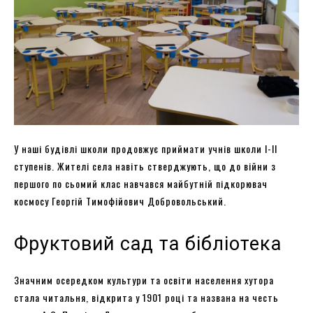
У наші будівлі школи продовжує приймати учнів школи I-II
ступенів. Жителі села навіть стверджують, що до війни з
першого по сьомий клас навчався майбутній підкорювач
космосу Георгій Тимофійович Добровольський.
Фруктовий сад та бібліотека
Значним осередком культури та освіти населення хутора
стала читальня, відкрита у 1901 році та названа на честь