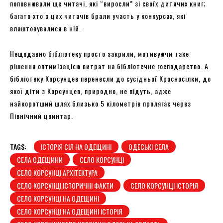
поповнювали ще читачі, які “виросли” зі своїх дитячих книг;
багато хто з цих читачів брали участь у конкурсах, які
влаштовувалися в ній.
Нещодавно бібліотеку просто закрили, мотивуючи таке
рішення оптимізацією витрат на бібліотечне господарство. А
бібліотеку Корсунцев перенесли до сусідньої Красносілки, до
якої діти з Корсунцев, природно, не підуть, адже
найкоротший шлях близько 5 кілометрів пролягає через
Північний цвинтар.
TAGS:
ІСТОРІЯ СІЛ НА ОДЕЩИНІ
ОДЕСЬКІ СЕЛА
СЕЛА ОДЕЩИНИ
СЕЛО КОРСУНЦІ
СЕЛО КОРСУНЦІ АРХІТЕКТУРА
СЕЛО КОРСУНЦІ ІСТОРИЧНІ ФАКТИ
СЕЛО КОРСУНЦІ ІСТОРІЯ
СЕЛО КОРСУНЦІ НА ОДЕЩИНІ
СЕЛО КОРСУНЦІ НА ОДЕЩИНІ ІСТОРІЯ