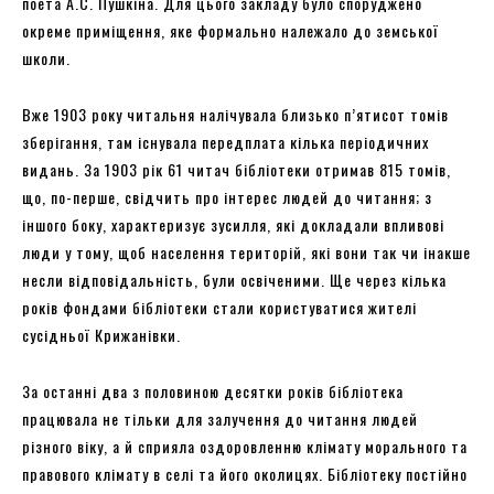
поета А.С. Пушкіна. Для цього закладу було споруджено
окреме приміщення, яке формально належало до земської
школи.
Вже 1903 року читальня налічувала близько п’ятисот томів
зберігання, там існувала передплата кілька періодичних
видань. За 1903 рік 61 читач бібліотеки отримав 815 томів,
що, по-перше, свідчить про інтерес людей до читання; з
іншого боку, характеризує зусилля, які докладали впливові
люди у тому, щоб населення територій, які вони так чи інакше
несли відповідальність, були освіченими. Ще через кілька
років фондами бібліотеки стали користуватися жителі
сусідньої Крижанівки.
За останні два з половиною десятки років бібліотека
працювала не тільки для залучення до читання людей
різного віку, а й сприяла оздоровленню клімату морального та
правового клімату в селі та його околицях. Бібліотеку постійно