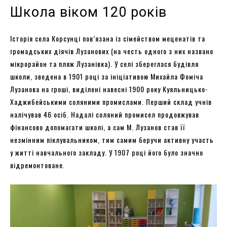
Школа віком 120 років
Історія села Корсунці пов’язана із сімейством меценатів та
громадських діячів Лузанових (на честь одного з них названо
мікрорайон та пляж Лузанівка). У селі збереглася будівля
школи, зведена в 1901 році за ініціативою Михайла Фоміча
Лузанова на гроші, виділені навесні 1900 року Куяльницько-
Хаджибейськими соляними промислами. Перший склад учнів
налічував 46 осіб. Надалі соляний промисел продовжував
фінансово допомагати школі, а сам М. Лузанов став її
незмінним піклувальником, тим самим беручи активну участь
у житті навчального закладу. У 1907 році його було значно
відремонтоване.