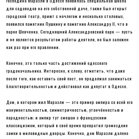
господина Маразли в Одессе появилась специальная школа
для садоводов на его собственной даче, также был открыт
городской театр, приют с ночлегом и несколько столовых,
появился памятник Пушкину и памятник Александру II, что в
парке Шевченка. Сегодняшний Александровский парк — пусть
и не является результатом работы деятеля, но был заложен
как раз при его правлении.
Конечно, это только часть достижений одесского
градоначальника. Интересно, к слову, отметить, что даже
после того, как оставить свой пост, он продолжал заниматься
благотворительностью и действовал как депутат в Одессе.
Дом, в котором жил Маразли — это пример ампира со всей его
монументальностью, симметричностью, утончённостью и
парадностью; и ампир тут смешан с французским
классицизмом, который в своё время превратил громоздкие
замки в миловидные дворцы. Конечно, дом Маразли далеко