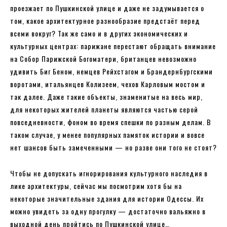
проезжает по Пушкинской улице и даже не задумывается о
том, какое архитектурное разнообразие предстаёт перед
всеми вокруг? Так же само и в других экономических и
культурных центрах: парижане перестают обращать внимание
на Собор Парижской Богоматери, британцев невозможно
удивить Биг Беном, немцев Рейхстагом и Брандернбургскими
воротами, итальянцев Колизеем, чехов Карловым мостом и
так далее. Даже такие объекты, знаменитые на весь мир,
для некоторых жителей планеты являются частью серой
повседневности, фоном во время спешки по разным делам. В
таком случае, у менее популярных памяток истории и вовсе
нет шансов быть замеченными — но разве они того не стоят?
Чтобы не допускать игнорирования культурного наследия в
лике архитектуры, сейчас мы посмотрим хотя бы на
некоторые значительные здания для истории Одессы. Их
можно увидеть за одну прогулку — достаточно вальяжно в
выходной день пройтись по Пушкинской улице…