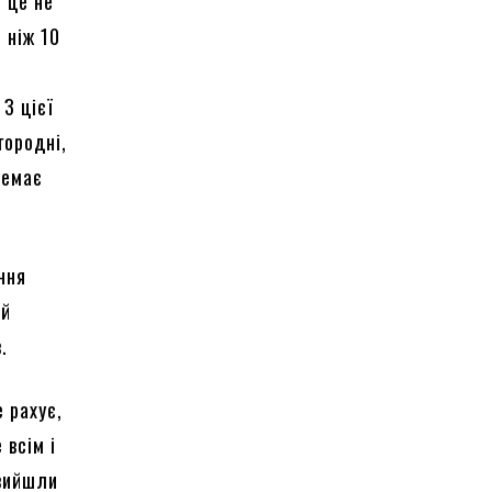
і це не
 ніж 10
 З цієї
городні,
немає
ння
ий
.
 рахує,
 всім і
 вийшли