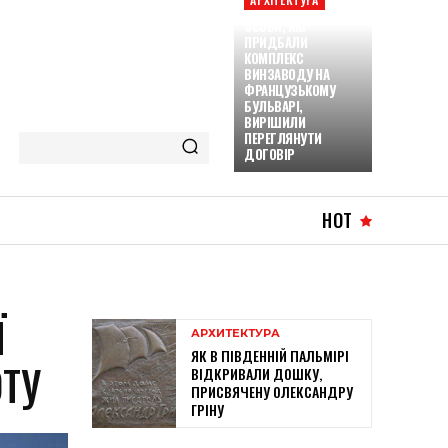
ОСОБИ, ЯКІ
ПРИДБАЛИ
КОМПЛЕКС
ВИНЗАВОДУ НА
ФРАНЦУЗЬКОМУ
БУЛЬВАРІ,
ВИРІШИЛИ
ПЕРЕГЛЯНУТИ
ДОГОВІР
HOT
Ї
АРХИТЕКТУРА
ЯК В ПІВДЕННІЙ ПАЛЬМІРІ
ТУ
ВІДКРИВАЛИ ДОШКУ,
ПРИСВЯЧЕНУ ОЛЕКСАНДРУ
ГРІНУ