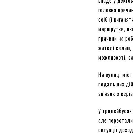
впаде у декіль
головна причи
осіб (і виганя
маршрутки, яки
причини на роб
жителі селищ м
можливості, з
На вулиці міс
подальших дій
зв’язок з кері
У тролейбусах 
але перестали
ситуації доход