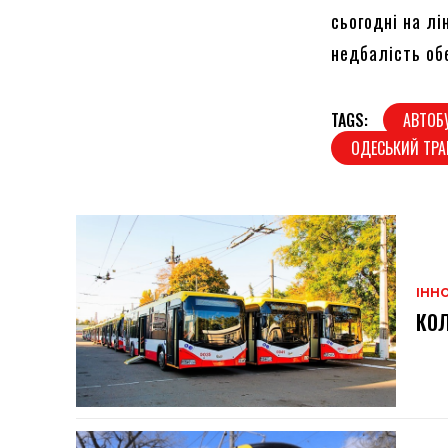
сьогодні на лі
недбалість об
TAGS:
АВТОБУ
ОДЕСЬКИЙ ТР
ІННО
КОЛ