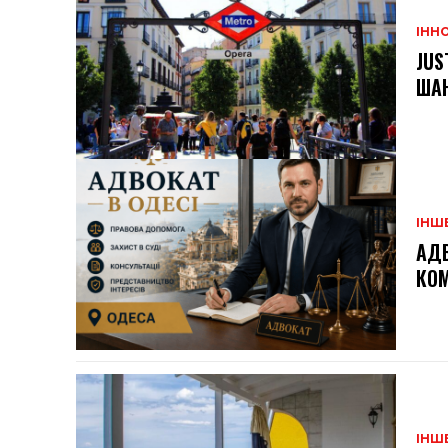
ІННО
JUS
ШАН
ІНШ
АДВ
КОМ
ІНШ