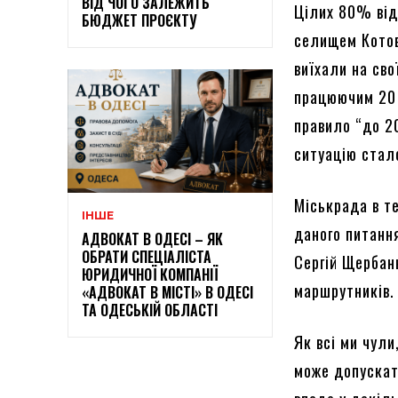
ВІД ЧОГО ЗАЛЕЖИТЬ
Цілих 80% від
БЮДЖЕТ ПРОЄКТУ
селищем Котов
виїхали на сво
працюючим 20 
правило “до 20
ситуацію стал
Міськрада в те
ІНШЕ
даного питанн
АДВОКАТ В ОДЕСІ – ЯК
ОБРАТИ СПЕЦІАЛІСТА
Сергій Щербань
ЮРИДИЧНОЇ КОМПАНІЇ
маршрутників.
«АДВОКАТ В МІСТІ» В ОДЕСІ
ТА ОДЕСЬКІЙ ОБЛАСТІ
Як всі ми чули
може допускати