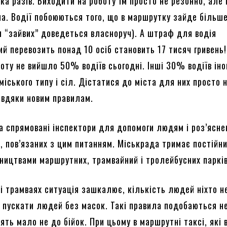
ка разів. Виходити на роботу їм просто не резонно, але 
на. Водії побоюються того, що в маршрутку зайде більше
ти “зайвих” доведеться власноруч). А штраф для водія
й перевозить понад 10 осіб становить 17 тисяч гривень!
оту не вийшло 50% водіїв сьогодні. Інші 30% водіїв іно
іського типу і сіл. Дістатися до міста для них просто 
авдяки новим правилам.
та спрямовані інспектори для допомоги людям і роз’ясне
, пов’язаних з цим питанням. Міськрада тримає постійн
вництвами маршрутних, трамвайний і тролейбусних парків
і трамваях ситуація зашкалює, кількість людей ніхто не
 пускати людей без масок. Такі правила подобаються не
ять мало не до бійок. При цьому в маршрутні таксі, які