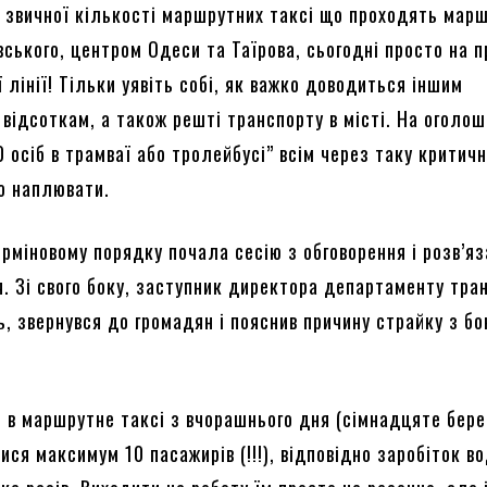
 звичної кількості маршрутних таксі що проходять мар
ського, центром Одеси та Таїрова, сьогодні просто на п
ї лінії! Тільки уявіть собі, як важко доводиться іншим
відсоткам, а також решті транспорту в місті. На оголо
 осіб в трамваї або тролейбусі” всім через таку критич
о наплювати.
рміновому порядку почала сесію з обговорення і розв’я
я. Зі свого боку, заступник директора департаменту тра
, звернувся до громадян і пояснив причину страйку з бо
, в маршрутне таксі з вчорашнього дня (сімнадцяте бере
ся максимум 10 пасажирів (!!!), відповідно заробіток во