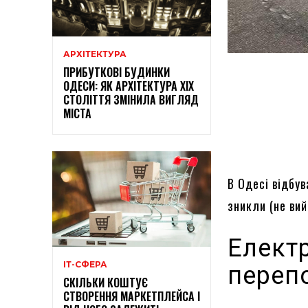
АРХІТЕКТУРА
ПРИБУТКОВІ БУДИНКИ
ОДЕСИ: ЯК АРХІТЕКТУРА XIX
СТОЛІТТЯ ЗМІНИЛА ВИГЛЯД
МІСТА
В Одесі відбу
зникли (не ви
Електр
ІТ-СФЕРА
переп
СКІЛЬКИ КОШТУЄ
СТВОРЕННЯ МАРКЕТПЛЕЙСА І