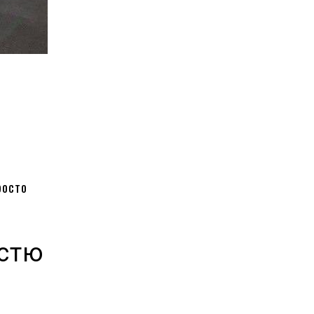
росто
істю