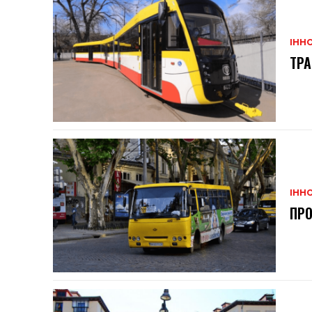
ІННО
ТРА
ІННО
ПРО