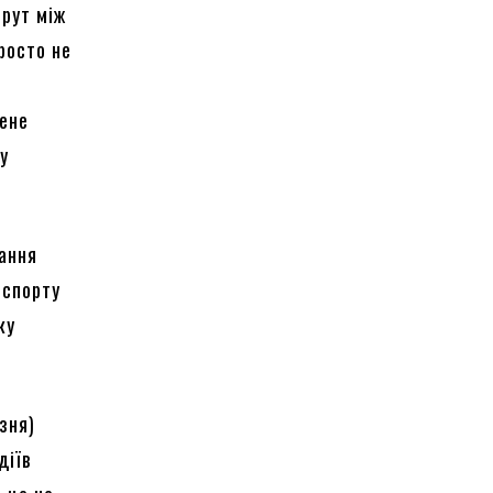
шрут між
росто не
шене
ну
зання
нспорту
ку
зня)
діїв