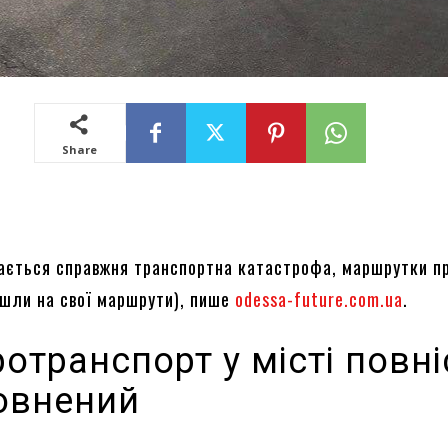
Share
вається справжня транспортна катастрофа, маршрутки п
йшли на свої маршрути), пише
odessa-future.com.ua
.
отранспорт у місті повн
овнений