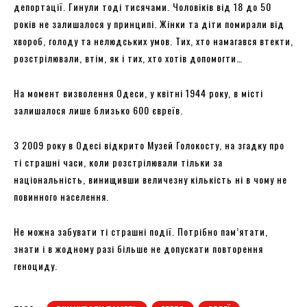
депортації. Гинули тоді тисячами. Чоловіків від 18 до 50
років не залишалося у принципі. Жінки та діти помирали від
хвороб, голоду та нелюдських умов. Тих, хто намагався втекти,
розстрілювали, втім, як і тих, хто хотів допомогти…
На момент визволення Одеси, у квітні 1944 року, в місті
залишалося лише близько 600 євреїв.
З 2009 року в Одесі відкрито Музей Голокосту, на згадку про
ті страшні часи, коли розстрілювали тільки за
національність, винищивши величезну кількість ні в чому не
повинного населення.
Не можна забувати ті страшні події. Потрібно пам’ятати,
знати і в жодному разі більше не допускати повторення
геноциду.