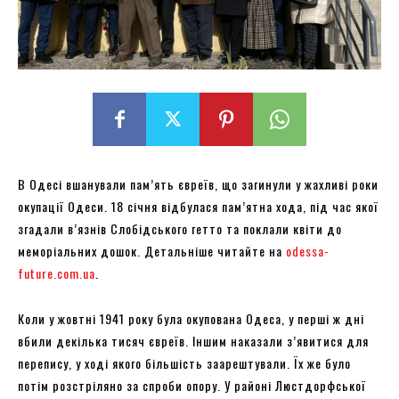
В Одесі вшанували пам’ять євреїв, що загинули у жахливі роки
окупації Одеси. 18 січня відбулася пам’ятна хода, під час якої
згадали в’язнів Слобідського гетто та поклали квіти до
меморіальних дошок. Детальніше читайте на
odessa-
future.com.ua
.
Коли у жовтні 1941 року була окупована Одеса, у перші ж дні
вбили декілька тисяч євреїв. Іншим наказали з’явитися для
перепису, у ході якого більшість заарештували. Їх же було
потім розстріляно за спроби опору. У районі Люстдорфської