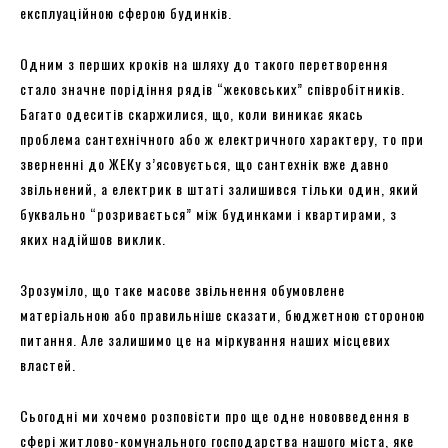
експлуаційною сферою будинків.
Одним з перших кроків на шляху до такого перетворення
стало значне порідіння рядів “жековських” співробітників.
Багато одеситів скаржилися, що, коли виникає якась
проблема сантехнічного або ж електричного характеру, то при
зверненні до ЖЕКу з’ясовується, що сантехнік вже давно
звільнений, а електрик в штаті залишився тільки один, який
буквально “розривається” між будинками і квартирами, з
яких надійшов виклик.
Зрозуміло, що таке масове звільнення обумовлене
матеріальною або правильніше сказати, бюджетною стороною
питання. Але залишимо це на міркування наших місцевих
властей.
Сьогодні ми хочемо розповісти про ще одне нововведення в
сфері житлово-комунального господарства нашого міста, яке