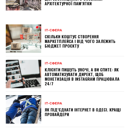
АРХІТЕКТУРНОЇ ПАМ’ЯТКИ
ІТ-СФЕРА
СКІЛЬКИ КОШТУЄ СТВОРЕННЯ
МАРКЕТПЛЕЙСА І ВІД ЧОГО ЗАЛЕЖИТЬ
БЮДЖЕТ ПРОЄКТУ
ІТ-СФЕРА
КЛІЄНТИ ПИШУТЬ УНОЧІ, А ВИ СПИТЕ: ЯК
АВТОМАТИЗУВАТИ ДИРЕКТ, ЩОБ
МОНЕТИЗАЦІЯ В INSTAGRAM ПРАЦЮВАЛА
24/7
ІТ-СФЕРА
ЯК ПІД’ЄДНАТИ ІНТЕРНЕТ В ОДЕСІ. КРАЩІ
ПРОВАЙДЕРИ