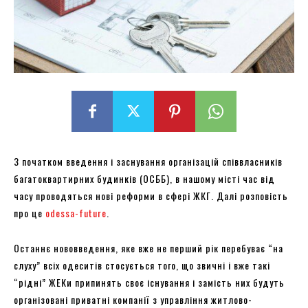
З початком введення і заснування організацій співвласників
багатоквартирних будинків (ОСББ), в нашому місті час від
часу проводяться нові реформи в сфері ЖКГ. Далі розповість
про це
odessa-future
.
Останнє нововведення, яке вже не перший рік перебуває “на
слуху” всіх одеситів стосується того, що звичні і вже такі
“рідні” ЖЕКи припинять своє існування і замість них будуть
організовані приватні компанії з управління житлово-