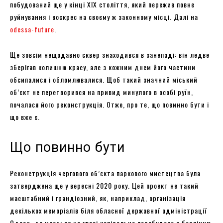
побудований ще у кінці XIX століття, який пережив повне
руйнування і воскрес на своєму ж законному місці. Далі на
odessa-future
.
Ще зовсім нещодавно сквер знаходився в занепаді: він ледве
зберігав колишню красу, але з кожним днем ​​його частини
обсипалися і обломлювалися. Щоб такий значний міський
об’єкт не перетворився на привид минулого в особі руїн,
почалася його реконструкція. Отже, про те, що повинно бути і
що вже є.
Що повинно бути
Реконструкція чергового об’єкта паркового мистецтва була
затверджена ще у вересні 2020 року. Цей проект не такий
масштабний і грандіозний, як, наприклад, організація
декількох меморіалів біля обласної державної адміністрації
Одеси, де мається на увазі капітальна перебудова з безліччю