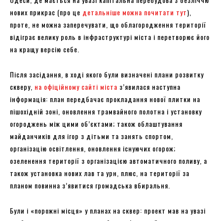
нових прикрас (про це
детальніше можна почитати тут
),
проте, не можна заперечувати, що облагородження території
відіграє велику роль в інфраструктурі міста і перетворює його
на кращу версію себе.
Після засідання, в ході якого були визначені плани розвитку
скверу,
на офіційному сайті міста
з’явилася наступна
інформація: план передбачає прокладання нової плитки на
пішохідній зоні, оновлення трамвайного полотна і установку
огороджень між цими об’єктами; також облаштування
майданчиків для ігор з дітьми та занять спортом,
організацію освітлення, оновлення існуючих огорож;
озеленення території з організацією автоматичного поливу, а
також установка нових лав та урн, плюс, на території за
планом повинна з’явитися громадська вбиральня.
Були і «порожні місця» у планах на сквер: проект мав на увазі