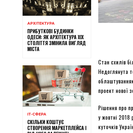
АРХІТЕКТУРА
ПРИБУТКОВІ БУДИНКИ
ОДЕСИ: ЯК АРХІТЕКТУРА XIX
СТОЛІТТЯ ЗМІНИЛА ВИГЛЯД
МІСТА
Стан схилів б
Недоглянута те
облаштуванням
проект нової 
Рішення про п
ІТ-СФЕРА
у жовтні 2018 
СКІЛЬКИ КОШТУЄ
куточків Украї
СТВОРЕННЯ МАРКЕТПЛЕЙСА І