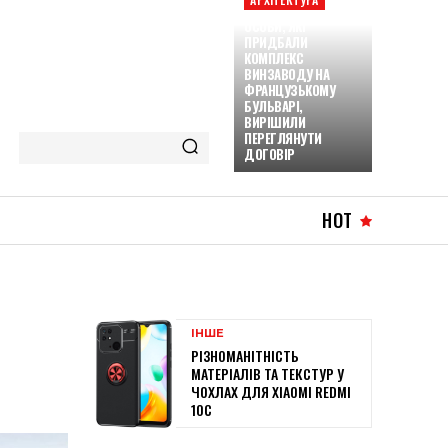
ОСОБИ, ЯКІ
ПРИДБАЛИ
КОМПЛЕКС
ВИНЗАВОДУ НА
ФРАНЦУЗЬКОМУ
БУЛЬВАРІ,
ВИРІШИЛИ
ПЕРЕГЛЯНУТИ
ДОГОВІР
HOT
ІНШЕ
РІЗНОМАНІТНІСТЬ
МАТЕРІАЛІВ ТА ТЕКСТУР У
ЧОХЛАХ ДЛЯ XIAOMI REDMI
10C