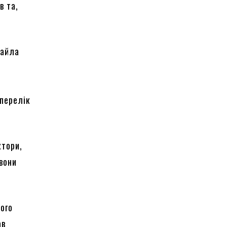
в та,
хайла
а
 перелік
ктори,
вони
ного
ав