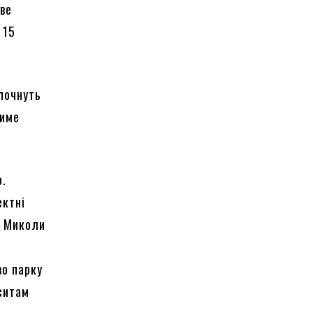
ове
 15
 почнуть
тиме
о.
ектні
в Миколи
во парку
еситам