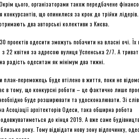
 Окрім цього, організаторами також передбачене фінанс
 конкурсантів, що опинилися за крок до трійки лідерів.
 отримають два авторські колективи з Києва.
 30 проектів одесити зможуть побачити на власні очі. Їх
 з 22 квітня за адресою вулиця Успенська 2/7. А трива
на радість одеситам як мінімум два тижні.
и план-переможець буде втілено в життя, поки не відом
ає в тому, що конкурсні роботи – це фактично лише про
х необхідно буде розширювати та удосконалювати. Зі слі
на Асоціації архітекторів Одеси, така обширна робота
одовжуватиметься до кінця 2019. А вже саме будівницт
близько року. Тому відвідати нову зону відпочинку, од