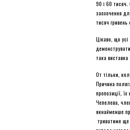
90 і 60 тисяч.
заохочення для
тисяч гривень
Цікаво, що усі
демонструвати
така виставка 
От тільки, кол
Причина поляг
пропозиції, ї
Чепелева, чле
якнайменше пр
триватиме ще 