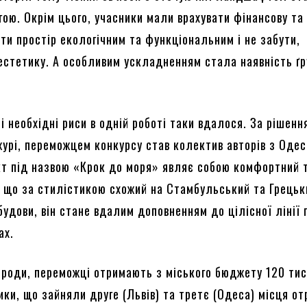
ою. Окрім цього, учасники мали врахувати фінансову та 
ти простір екологічним та функціональним і не забути,
 естетику. А особливим ускладненням стала наявність ґ
і необхідні риси в одній роботі таки вдалося. За рішенн
журі, переможцем конкурсу став колектив авторів з Одес
ект під назвою «Крок до моря» являє собою комфортний 
, що за стилістикою схожий на Стамбульський та Грецьк
будови, він стане вдалим доповненням до цілісної лінії 
ах.
городи, переможці отримають з міського бюджету 120 ти
ики, що зайняли друге (Львів) та третє (Одеса) місця о