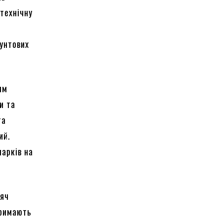
технічну
рунтових
ям
и та
та
ий.
парків на
сяч
тримають