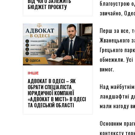
ВІД ЧОГО ЗАЛЕЖИТЬ
благоустрою од
БЮДЖЕТ ПРОЄКТУ
звичайно, Оде
Перш за все, т
Жванецького з
Грецького парк
обмежили. Усі
вимог.
ІНШЕ
АДВОКАТ В ОДЕСІ – ЯК
Над майбутнім
ОБРАТИ СПЕЦІАЛІСТА
ЮРИДИЧНОЇ КОМПАНІЇ
ландшафтні ди
«АДВОКАТ В МІСТІ» В ОДЕСІ
ТА ОДЕСЬКІЙ ОБЛАСТІ
мали нагоду в
Основним праг
контексту тер