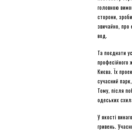
головною вимог
сторони, зроби
звичайно, про
вод.
Та поєднати ус
професійного 
Києва. Їх про
сучасний парк
Тому, після по
одеських схил
У якості вина
гривень. Учасн