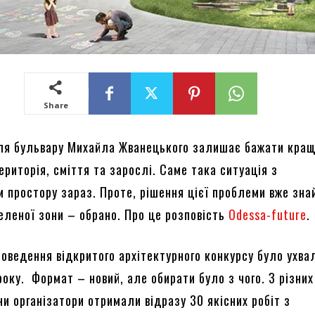
Share
іля бульвару Михайла Жванецького залишає бажати кращ
риторія, сміття та зарослі. Саме така ситуація з
 простору зараз. Проте, рішення цієї проблеми вже зна
зеленої зони – обрано. Про це розповість
O
dessa-future
.
роведення відкритого архітектурного конкурсу було ухва
року. Формат – новий, але обирати було з чого. З різних
ни організатори отримали відразу 30 якісних робіт з