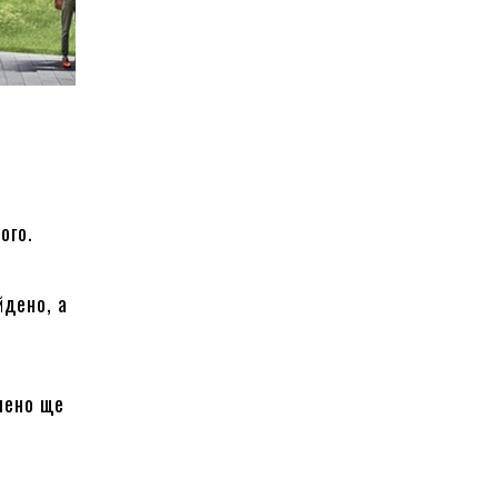
ого.
йдено, а
лено ще