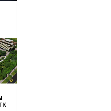
Й
М
Т К