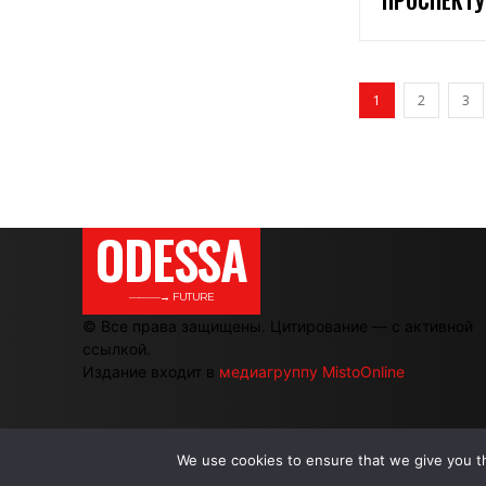
1
2
3
ODESSA
———→ FUTURE
© Все права защищены. Цитирование — с активной
ссылкой.
Издание входит в
медиагруппу MistoOnline
We use cookies to ensure that we give you th
.
.
.