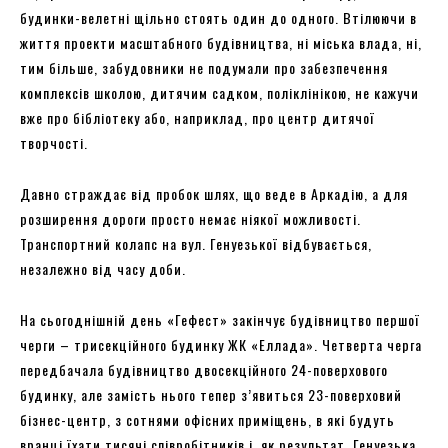
будинки-велетні щільно стоять один до одного. Втілюючи в
життя проекти масштабного будівництва, ні міська влада, ні,
тим більше, забудовники не подумали про забезпечення
комплексів школою, дитячим садком, поліклінікою, не кажучи
вже про бібліотеку або, наприклад, про центр дитячої
творчості.
Давно страждає від пробок шлях, що веде в Аркадію, а для
розширення дороги просто немає ніякої можливості.
Транспортний колапс на вул. Генуезької відбувається,
незалежно від часу доби.
На сьогоднішній день «Гефест» закінчує будівництво першої
черги – трисекційного будинку ЖК «Еллада». Четверта черга
передбачала будівництво двосекційного 24-поверхового
будинку, але замість нього тепер з’явиться 23-поверховий
бізнес-центр, з сотнями офісних приміщень, в які будуть
вранці їхати тисячі співробітників і, як результат, Генуезька