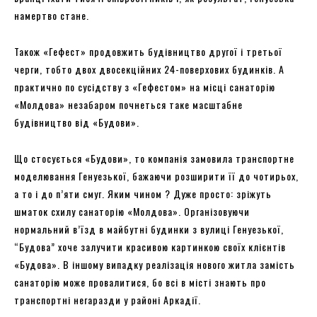
намертво стане.
Також «Гефест» продовжить будівництво другої і третьої
черги, тобто двох двосекційних 24-поверхових будинків. А
практично по сусідству з «Гефестом» на місці санаторію
«Молдова» незабаром почнеться таке масштабне
будівництво від «Будови».
Що стосується «Будови», то компанія замовила транспортне
моделювання Генуезької, бажаючи розширити її до чотирьох,
а то і до п’яти смуг. Яким чином ? Дуже просто: зріжуть
шматок схилу санаторію «Молдова». Організовуючи
нормальний в’їзд в майбутні будинки з вулиці Генуезької,
“Будова” хоче залучити красивою картинкою своїх клієнтів
«Будова». В іншому випадку реалізація нового житла замість
санаторію може провалитися, бо всі в місті знають про
транспортні негаразди у районі Аркадії.