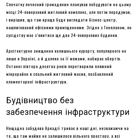
Спочатку почесний громадянин планував побудувати на цьому
місці 24-поверховий житловий комплекс, але потім передумав,
і вирішив, що там краще буде виглядати бізнес-центр,
нашпигований офісними приміщеннями. Згідно з Генпланом, по
сусідству має з’явитися ще два 24-поверхових будинки.
Архітектурне знищення колишнього курорту, популярного не
лише в Україні, а й далеко за її межами, набирає обертів.
Останні півтора десятка років перетворили пляжний
мікрорайон в спальний житловий масив, позбавлений
елементарної інфраструктури.
Будівництво без
забезпечення інфраструктури
Нещадна забудова Аркадії триває в наші дні, незважаючи на
те, що там майже не залишилося вільного простору, а всі