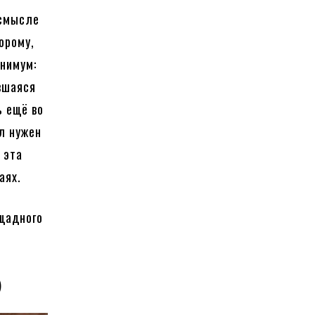
 смысле
орому,
инимум:
вшаяся
ь ещё во
л нужен
 эта
аях.
ощадного
)