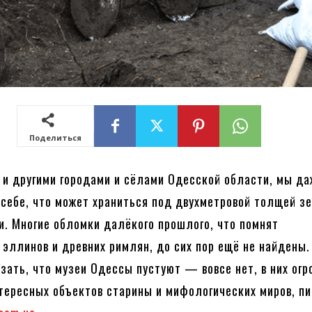
Поделиться
 и другими городами и сёлами Одесской области, мы да
себе, что может храниться под двухметровой толщей з
и. Многие обломки далёкого прошлого, что помнят
 эллинов и древних римлян, до сих пор ещё не найдены.
азать, что музеи Одессы пустуют — вовсе нет, в них ог
тересных объектов старины и мифологических миров, п