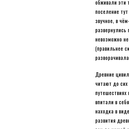
обживали эти 
поселение тут
звучное, в чё
развернулись 
невозможно не
(правильнее с
разворачивала
Древние цивил
читают до сих
путешествиях 
впитали в себ
находка в вид
развития древ