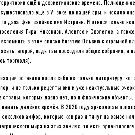
территории ещё в дохристианские времена. Полноценно
 существовало ещё в VI веке до нашей эры, и носило он
м-то даже фэнтезийное имя Истриан. И относительно не
поселения Тира, Никонион, Алектос и Скопелос, а также
 вспомнить в этом списке богатую Ольвию с огромной 
казать, агорой, ведь там проходили общие собрания, а н
сь торговля).
изации оставили после себя не только литературу, кот
 пор, и не только рецепты вин и уже неактуальные очерк
в страны, которых давно нет, но и физические объекты,
я память далёких времён. В 2020 году археологам попал
е осколков амфор, которые как раз и тянут на самое на
негреческого мира на этих землях, то есть ориентировоч