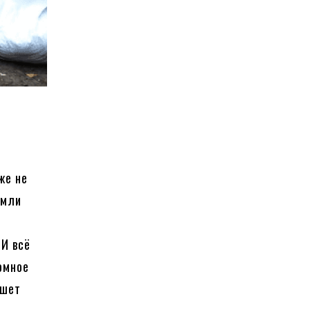
же не
емли
 И всё
ромное
ишет