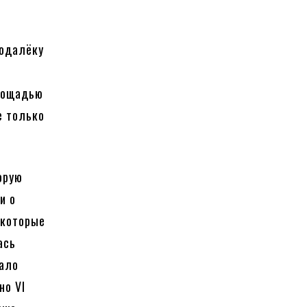
е
о
подалёку
площадью
е только
орую
и о
 которые
ась
чало
но VI