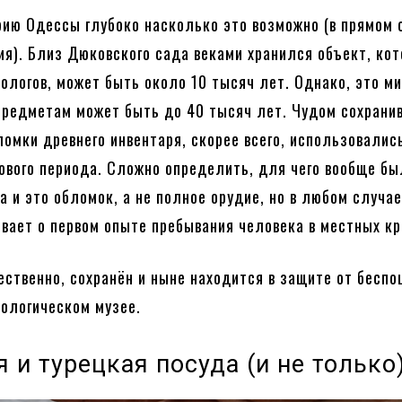
рию Одессы глубоко насколько это возможно (в прямом
ия). Близ Дюковского сада веками хранился объект, кот
еологов, может быть около 10 тысяч лет. Однако, это м
предметам может быть до 40 тысяч лет. Чудом сохрани
ломки древнего инвентаря, скорее всего, использовалис
ового периода. Сложно определить, для чего вообще бы
а и это обломок, а не полное орудие, но в любом случае
вает о первом опыте пребывания человека в местных кр
ественно, сохранён и ныне находится в защите от бесп
еологическом музее.
 и турецкая посуда (и не только