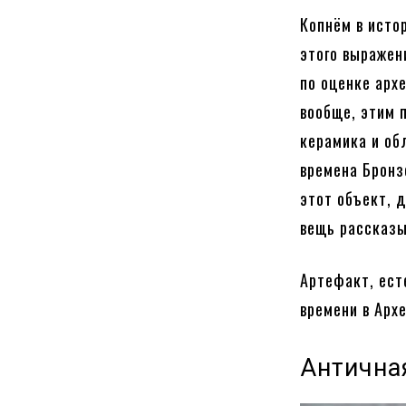
Копнём в исто
этого выражен
по оценке арх
вообще, этим 
керамика и об
времена Бронз
этот объект, д
вещь рассказы
Артефакт, ест
времени в Арх
Античная