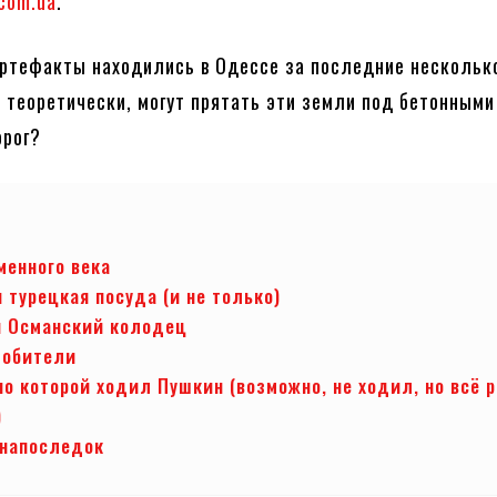
.com.ua
.
артефакты находились в Одессе за последние нескольк
о теоретически, могут прятать эти земли под бетонными
орог?
менного века
 турецкая посуда (и не только)
 Османский колодец
 обители
по которой ходил Пушкин (возможно, не ходил, но всё 
)
 напоследок