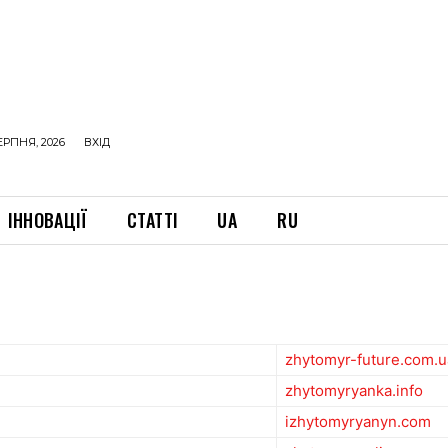
ЕРПНЯ, 2026
ВХІД
ІННОВАЦІЇ
СТАТТІ
UA
RU
zhytomyr-future.com.u
zhytomyryanka.info
izhytomyryanyn.com