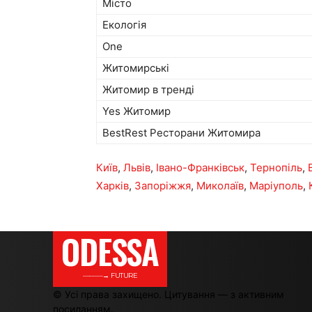
Місто
Екологія
One
Житомирські
Житомир в тренді
Yes Житомир
BestRest Ресторани Житомира
Київ
,
Львів
,
Івано-Франківськ
,
Тернопіль
,
Харків
,
Запоріжжя
,
Миколаїв
,
Маріуполь
,
ODESSA
———→ FUTURE
© Усі права захищено. Цитування — з активним
посиланням.