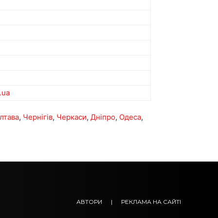
.ua
лтава
,
Чернігів
,
Черкаси
,
Дніпро
,
Одеса
,
АВТОРИ
|
РЕКЛАМА НА САЙТІ