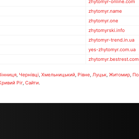
zhytomyr-online.com
zhytomyr.name
zhytomyr.one
zhytomyrski.info
zhytomyr-trend.in.ua
yes-zhytomyr.com.ua
zhytomyr.bestrest.com
Вінниця
,
Чернівці
,
Хмельницький
,
Рівне
,
Луцьк
,
Житомир
,
По
Кривий Ріг
,
Сайти
.