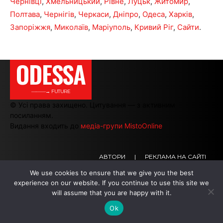
Чернівці
,
Хмельницький
,
Рівне
,
Луцьк
,
Житомир
,
Полтава
,
Чернігів
,
Черкаси
,
Дніпро
,
Одеса
,
Харків
,
Запоріжжя
,
Миколаїв
,
Маріуполь
,
Кривий Ріг
,
Сайти
.
ODESSA
———→ FUTURE
© Усі права захищено. Цитування — з активним
посиланням.
Видання входить до
медіа-групи MistoOnline
АВТОРИ
|
РЕКЛАМА НА САЙТІ
We use cookies to ensure that we give you the best
experience on our website. If you continue to use this site we
.
.
.
will assume that you are happy with it.
Ok