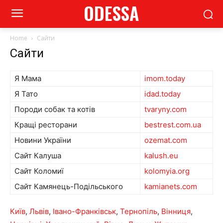
ODESSA
Home
Сайти
Сайти
Я Мама
imom.today
Я Тато
idad.today
Породи собак та котів
tvaryny.com
Кращі ресторани
bestrest.com.ua
Новини України
ozemat.com
Сайт Калуша
kalush.eu
Сайт Коломиї
kolomyia.org
Сайт Камянець-Подільського
kamianets.com
Київ
,
Львів
,
Івано-Франківськ
,
Тернопіль
,
Вінниця
,