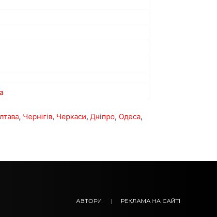
a
лтава
,
Чернігів
,
Черкаси
,
Дніпро
,
Одеса
,
АВТОРИ
|
РЕКЛАМА НА САЙТІ