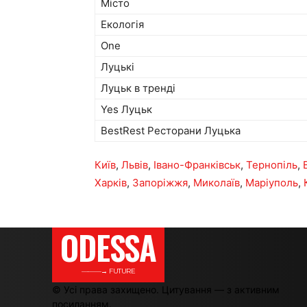
Місто
Екологія
One
Луцькі
Луцьк в тренді
Yes Луцьк
BestRest Ресторани Луцька
Київ
,
Львів
,
Івано-Франківськ
,
Тернопіль
,
Харків
,
Запоріжжя
,
Миколаїв
,
Маріуполь
,
ODESSA
———→ FUTURE
© Усі права захищено. Цитування — з активним
посиланням.