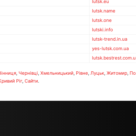
lutsk.eu
lutsk.name
lutsk.one
lutski.info
lutsk-trend.in.ua
yes-lutsk.com.ua
lutsk.bestrest.com.u
Вінниця
,
Чернівці
,
Хмельницький
,
Рівне
,
Луцьк
,
Житомир
,
По
Кривий Ріг
,
Сайти
.