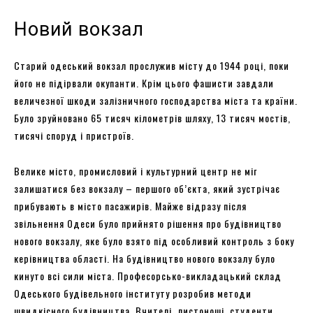
Новий вокзал
Старий одеський вокзал прослужив місту до 1944 році, поки
його не підірвали окупанти. Крім цього фашисти завдали
величезної шкоди залізничного господарства міста та країни.
Було зруйновано 65 тисяч кілометрів шляху, 13 тисяч мостів,
тисячі споруд і пристроїв.
Велике місто, промисловий і культурний центр не міг
залишатися без вокзалу – першого об’єкта, який зустрічає
прибувають в місто пасажирів. Майже відразу після
звільнення Одеси було прийнято рішення про будівництво
нового вокзалу, яке було взято під особливий контроль з боку
керівництва області. На будівництво нового вокзалу було
кинуто всі сили міста. Професорсько-викладацький склад
Одеського будівельного інституту розробив методи
швидкісного будівництва. Вчителі, листоноші, студенти