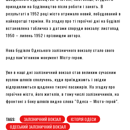
приходили на будівництво після роботи і занять. В
результаті в 1952 році місто отримало новий, побудований в
найкоротші терміни. На згадку про ті героїчні дні на будівлі
встановлена ​​табличка з датами споруди вокзалу: листопад
1950 – липень 1952 і прізвищем автора.
Нова будівля Одеського залізничного вокзалу стало свого
роду пам’ятником монумент Місту-герою.
Уже в наші дні залізничний вокзал став великим сучасним
вузлом шляхів сполучень, куди приїжджають і звідки
відправляються щоденно тисячі пасажирів. На згадку про
героїчне місто, його жителів, в тому числі залізничників, на
фронтоні з боку шляхів видно слова “Одеса – Місто-герой”.
TAGS:
ЗАЛІЗНИЧНИЙ ВОКЗАЛ
ІСТОРІЯ ОДЕСИ
ОДЕСЬКИЙ ЗАЛІЗНИЧНИЙ ВОКЗАЛ