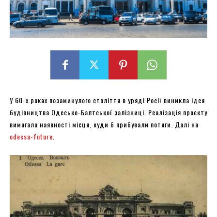
У 60-х роках позаминулого століття в уряді Росії виникла ідея
будівництва Одесько-Балтської залізниці. Реалізація проєкту
вимагала наявності місця, куди б прибували потяги. Далі на
odessa-future
.