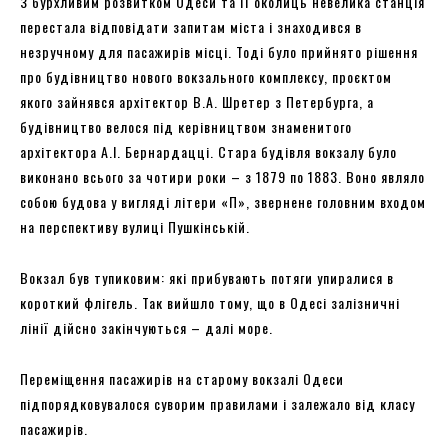
З бурхливим розвитком Одеси та її околиць невелика станція
перестала відповідати запитам міста і знаходився в
незручному для пасажирів місці. Тоді було прийнято рішення
про будівництво нового вокзального комплексу, проєктом
якого зайнявся архітектор В.А. Шретер з Петербурга, а
будівництво велося під керівництвом знаменитого
архітектора А.І. Бернардацці. Стара будівля вокзалу було
виконано всього за чотири роки – з 1879 по 1883. Воно являло
собою будова у вигляді літери «П», звернене головним входом
на перспективу вулиці Пушкінській.
Вокзал був тупиковим: які прибувають потяги упиралися в
короткий флігель. Так вийшло тому, що в Одесі залізничні
лінії дійсно закінчуються – далі море.
Переміщення пасажирів на старому вокзалі Одеси
підпорядковувалося суворим правилами і залежало від класу
пасажирів.