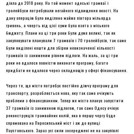
діяла до 2018 року. На той момент одеські трамваї і
тролейбуси потребували негайного підвищення якості. На
дану операцію було виділено майже півтора мільярда
гривень, а чверть від цієї суми була взята з міського
бюджету. Плани на ці три роки були дуже великі, так як
закуповувати планували 7 трамваїв і 70 тролейбусів, так само
були виділені кошти для збірки невизначеної кількості
трамваїв із заниженим рівнем підлоги. На жаль, за ці три
роки не вдалося повністю виконати програму, багато
придбати не вдалося через складнощів у сфері фінансування.
Через те, що місто потребує постійно діючу програму для
транспорту, розробляється нова, яку так само очікують
проблеми з фінансуванням. Тепер же місто планує запустити
37 трамваїв із заниженою підлогою, так само Одесу очікує
реконструкція трамвайних колій, яка в першу чергу буде
спрямована на Пересипський міст і аж до вулиці
Паустовського. Зараз усі сили зосереджені не на закупівлі