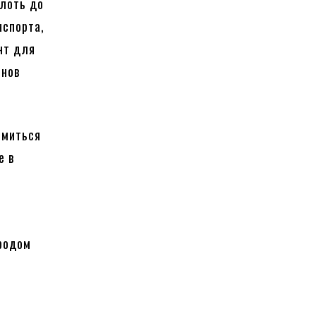
плоть до
нспорта,
нт для
онов
емиться
е в
ородом