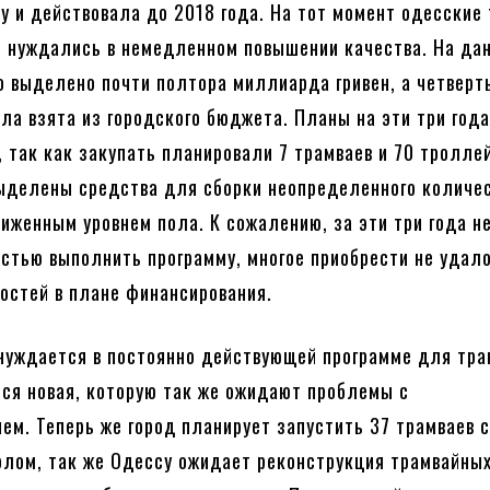
ду и действовала до 2018 года. На тот момент одесские
 нуждались в немедленном повышении качества. На да
 выделено почти полтора миллиарда гривен, а четверт
ла взята из городского бюджета. Планы на эти три год
, так как закупать планировали 7 трамваев и 70 тролле
ыделены средства для сборки неопределенного количе
ниженным уровнем пола. К сожалению, за эти три года н
стью выполнить программу, многое приобрести не удало
остей в плане финансирования.
 нуждается в постоянно действующей программе для тра
ся новая, которую так же ожидают проблемы с
ем. Теперь же город планирует запустить 37 трамваев 
лом, так же Одессу ожидает реконструкция трамвайных