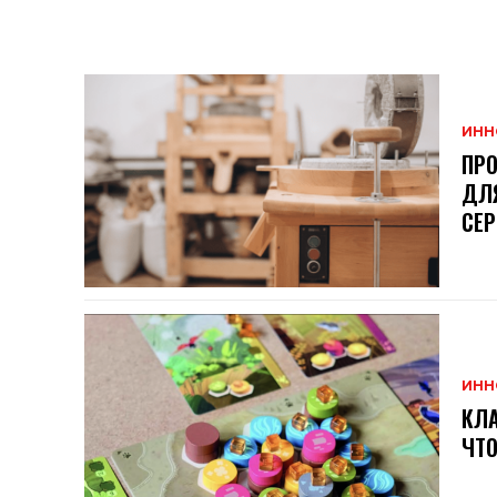
ИНН
ПР
ДЛ
СЕР
ИНН
КЛА
ЧТО