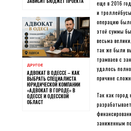
ЗАВИСИТ БЮДЖЕТ ПРОЕКТА
еще в 2016 го
и троллейбусы
операцию было
этой суммы бы
весьма велики
так же были в
трамваев с за
ДРУГОЕ
удалось полно
АДВОКАТ В ОДЕССЕ – КАК
причине сложн
ВЫБРАТЬ СПЕЦИАЛИСТА
ЮРИДИЧЕСКОЙ КОМПАНИИ
«АДВОКАТ В ГОРОДЕ» В
Так как город
ОДЕССЕ И ОДЕССКОЙ
ОБЛАСТ
разрабатывает
финансировани
заниженным по