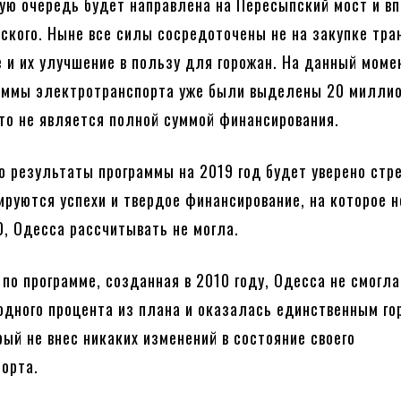
вую очередь будет направлена на Пересыпский мост и в
ского. Ныне все силы сосредоточены не на закупке тра
ке и их улучшение в пользу для горожан. На данный моме
раммы электротранспорта уже были выделены 20 милли
это не является полной суммой финансирования.
о результаты программы на 2019 год будет уверено стр
зируются успехи и твердое финансирование, на которое н
10, Одесса рассчитывать не могла.
 по программе, созданная в 2010 году, Одесса не смогла
одного процента из плана и оказалась единственным г
рый не внес никаких изменений в состояние своего
орта.