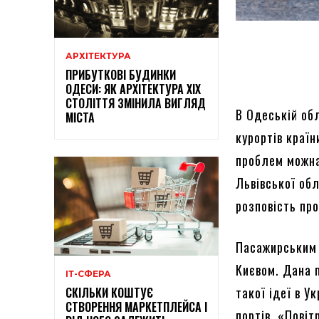
АРХІТЕКТУРА
ПРИБУТКОВІ БУДИНКИ
ОДЕСИ: ЯК АРХІТЕКТУРА XIX
СТОЛІТТЯ ЗМІНИЛА ВИГЛЯД
В Одеській об
МІСТА
курортів країн
проблем можна
Львівської обл
розповість про
Пасажирським 
Києвом. Дана 
ІТ-СФЕРА
такої ідеї в У
СКІЛЬКИ КОШТУЄ
СТВОРЕННЯ МАРКЕТПЛЕЙСА І
портів. «Пові