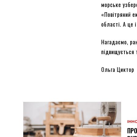
морське узбер
«Повітряний е
області. А це 
Нагадаємо, ра
підвищується 
Ольга Циктор
ІННО
ПРО