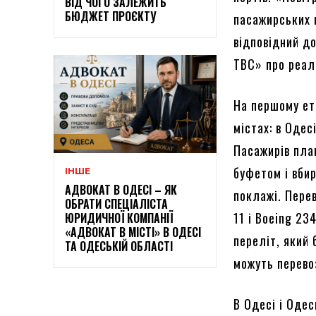
ВІД ЧОГО ЗАЛЕЖИТЬ
БЮДЖЕТ ПРОЄКТУ
пасажирських 
відповідний д
ТВС» про реалі
На першому ет
містах: в Одесі
Пасажирів пла
буфетом і вби
ІНШЕ
АДВОКАТ В ОДЕСІ – ЯК
поклажі. Пере
ОБРАТИ СПЕЦІАЛІСТА
11 і Boeing 23
ЮРИДИЧНОЇ КОМПАНІЇ
«АДВОКАТ В МІСТІ» В ОДЕСІ
переліт, який 
ТА ОДЕСЬКІЙ ОБЛАСТІ
можуть перево
В Одесі і Оде