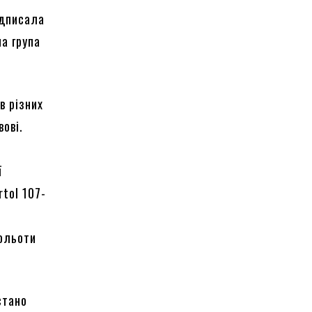
ідписала
а група
в різних
вові.
ї
tol 107-
тольоти
стано