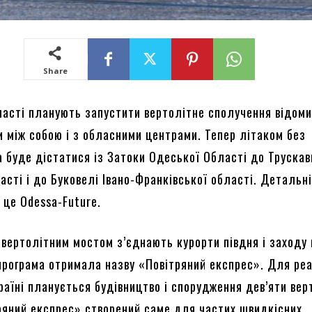
Share
ласті планують запустити вертолітне сполучення відоми
и між собою і з обласними центрами. Тепер літаком без
 буде дістатися із Затоки Одеської Області до Труска
асті і до Буковелі Івано-Франківської області. Детальн
 це Odessa-Future.
вертолітним мостом з’єднають курорти півдня і заходу 
програма отримала назву «Повітряний експрес». Для реа
країні планується будівництво і спорудження дев’яти вер
тряний експрес» створений саме для частих швидкісних