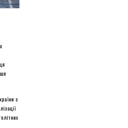
х
вця
іше
країни з
лізації
толітних