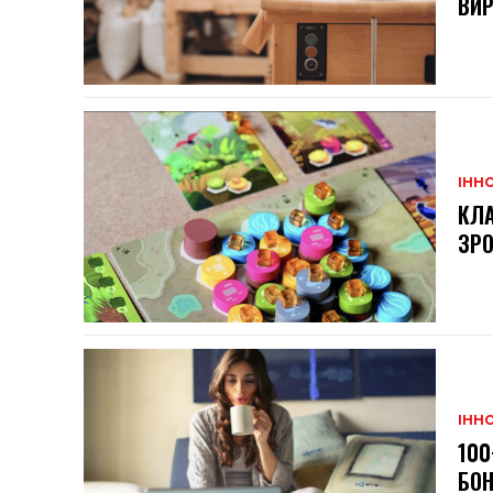
ВИР
ІННО
КЛА
ЗРО
ІННО
100
БО