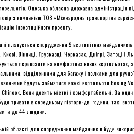
перельотів. Одеська обласна державна адміністрація п
оговір з компанією ТОВ «Міжнародна транспортна сервісн
зацію інвестиційного проекту.
апі планується спорудження 9 вертолітних майданчиків 
, Києві, Вінниці, Трускавці, Черкасах, Дніпрі, Затоці і Ль
нується перевозити на комфортних нових вертольотах, з
ральнями, відділеннями для багажу і полками для ручно
везеннями будуть займатися важкі вертольоти Boeing Ver
4 Chinook. Вони досить місткі і комфортабельні. За один
буде тривати в середньому півтори-дві години, такі вер
зити до 44 людини.
ській області для спорудження майданчиків буде викори