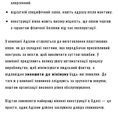
алергенний;
відсутній специфічний запах, навіть одразу після монтажу;
конструкції вікон мають високу міцність, що своєю чергою
є гарантом фізичної безпеки під час експлуатації.
У компанії Адісем ставляться до виготовлення пластикових
вікон, як до складної системи, яка передбачає прискіпливий
контроль за якістю, щоб виключити суттєві похибки. У
компанії приділяють велику увагу автоматизації процесу
виробництва, щоб мінімізувати людський фактор, а
відповідно
зменшити до мінімуму
будь-які помилки. До
того ж у компанії невпинно слідкують за зручністю покупок,
коштом організації високого рівня обслуговування.
Відтак замовляти найкращі віконні конструкції в Одесі — це
просто, адже Адісем дійсно заслужила довіру споживачів.