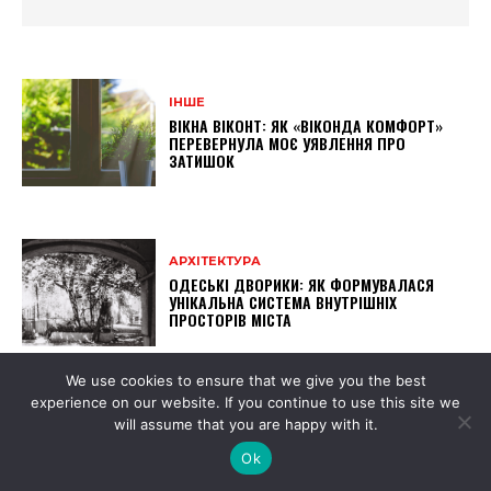
ІНШЕ
ВІКНА ВІКОНТ: ЯК «ВІКОНДА КОМФОРТ»
ПЕРЕВЕРНУЛА МОЄ УЯВЛЕННЯ ПРО
ЗАТИШОК
АРХІТЕКТУРА
ОДЕСЬКІ ДВОРИКИ: ЯК ФОРМУВАЛАСЯ
УНІКАЛЬНА СИСТЕМА ВНУТРІШНІХ
ПРОСТОРІВ МІСТА
We use cookies to ensure that we give you the best
АРХІТЕКТУРА
experience on our website. If you continue to use this site we
ПРИБУТКОВІ БУДИНКИ ОДЕСИ: ЯК
will assume that you are happy with it.
АРХІТЕКТУРА XIX СТОЛІТТЯ ЗМІНИЛА
ВИГЛЯД МІСТА
Ok