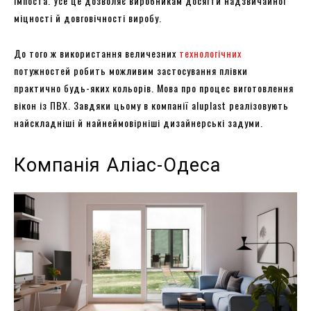
імпоста. Усе це дозволяє виробникам досягти надзвичайної
міцності й довговічності виробу.
До того ж використання величезних
технологічних
потужностей робить можливим застосування плівки
практично будь-яких кольорів. Мова про процес виготовлення
вікон із ПВХ. Завдяки цьому в компанії aluplast реалізовують
найскладніші й найнеймовірніші дизайнерські задуми.
Компанія Аліас-Одеса