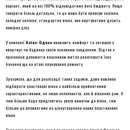
варіант, який на всі 100% відповідатиме його бюджету. Якщо
говорити більш детально, то це може бути преміум скління,
холодне скління, стандартне вікно, яке вартуватиме досить
помірну ціну.
У компанії
Аліас-Одеса
вважають комфорт та затишок у
квартирі чи будинку своїм основним завданням. Відтак є
прагнення допомогти власникам житла реалізувати їхнє
бачення ще на етапі планування ремонту.
Зрозуміло, що для реалізації таких задумів, дуже важливо
підбирати пластикові вікна з найбільш прийнятними
характеристиками, не лише склопакетів, але й віконних рам. А
чим більше буде приділятись уваги вимогам до вікон, тим
більше це впливатиме на ціноутворення нових пластикових
вікон.
Тому слід пам’ятати, якщо ви хочете купити вікна в Одесі за