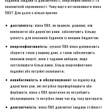
будинків завдяки їх довговічності, енергоефективності та
економічній спроможності. Чому варто встановлювати вікна
ПВХ? Для цього є кілька причин:
доступність:
вікна ПВХ, як правило, дешевші, ніж
композитні або дерев’яні рами, забезпечують більшу
цінність для власників будинків із меншим бюджетом;
енергоефективність:
сучасні ПВХ вікна допомагають
зберегти тепло у вашому домі, а також забезпечують
економію енергії, вони є чудовим вибором, якщо
застосовувати більш важкі, більш енергоефективні
подвійні або потрійні склопакети;
невибагливість в обслуговуванні:
на відміну від
дерев’яних рам, які потрібно перефарбовувати або
фарбувати, вікна з ПВХ практично не потребують
обслуговування, їх потрібно лише час від часу протирати;
довговічність:
вікна ПВХ довговічні завдяки стійкості