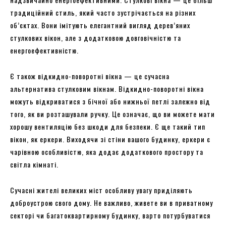
традиційний стиль, який часто зустрічається на різних
об’єктах. Вони імітують елегантний вигляд дерев’яних
стулкових вікон, але з додатковою довговічністю та
енергоефективністю.
Є також відкидно-поворотні вікна — це сучасна
альтернатива стулковим вікнам. Відкидно-поворотні вікна
можуть відкриватися з бічної або нижньої петлі залежно від
того, як ви розташували ручку. Це означає, що ви можете мати
хорошу вентиляцію без шкоди для безпеки. Є ще такий тип
вікон, як еркери. Виходячи зі стіни вашого будинку, еркери є
чарівною особливістю, яка додає додаткового простору та
світла кімнаті.
Сучасні жителі великих міст особливу увагу приділяють
доброустрою свого дому. Не важливо, живете ви в приватному
секторі чи багатоквартирному будинку, варто потурбуватися