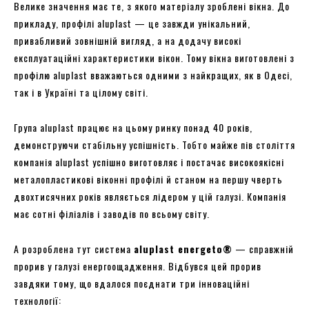
Велике значення має те, з якого матеріалу зроблені вікна. До
прикладу, профілі aluplast — це завжди унікальний,
привабливий зовнішній вигляд, а на додачу високі
експлуатаційні характеристики вікон. Тому вікна виготовлені з
профілю aluplast вважаються одними з найкращих, як в Одесі,
так і в Україні та цілому світі.
Група aluplast працює на цьому ринку понад 40 років,
демонструючи стабільну успішність. Тобто майже пів століття
компанія aluplast успішно виготовляє і постачає високоякісні
металопластикові віконні профілі й станом на першу чверть
двохтисячних років являється лідером у цій галузі. Компанія
має сотні філіалів і заводів по всьому світу.
А розроблена тут система
aluplast energeto®
— справжній
прорив у галузі енергоощадження. Відбувся цей прорив
завдяки тому, що вдалося поєднати три інноваційні
технології: