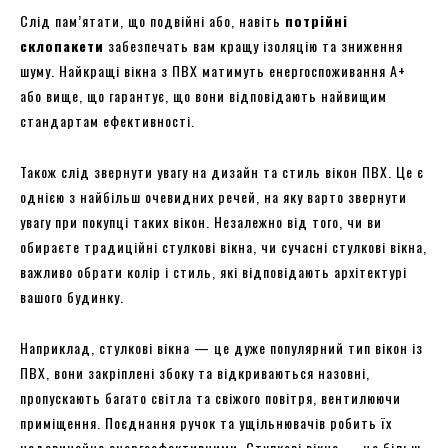
Слід пам’ятати, що подвійні або, навіть
потрійні
склопакети
забезпечать вам кращу ізоляцію та зниження
шуму. Найкращі вікна з ПВХ матимуть енергоспоживання A+
або вище, що гарантує, що вони відповідають найвищим
стандартам ефективності.
Також слід звернути увагу на дизайн та стиль вікон ПВХ. Це є
однією з найбільш очевидних речей, на яку варто звернути
увагу при покупці таких вікон. Незалежно від того, чи ви
обираєте традиційні стулкові вікна, чи сучасні стулкові вікна,
важливо обрати колір і стиль, які відповідають архітектурі
вашого будинку.
Наприклад, стулкові вікна — це дуже популярний тип вікон із
ПВХ, вони закріплені збоку та відкриваються назовні,
пропускають багато світла та свіжого повітря, вентилюючи
приміщення. Поєднання ручок та ущільнювачів робить їх
надзвичайно енергоефективними. Стулкові вікна — це більш