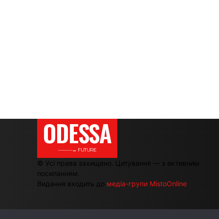
ODESSA
———→ FUTURE
© Усі права захищено. Цитування — з активним
посиланням.
Видання входить до
медіа-групи MistoOnline