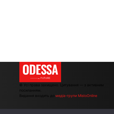
ODESSA
———→ FUTURE
© Усі права захищено. Цитування — з активним
посиланням.
Видання входить до
медіа-групи MistoOnline