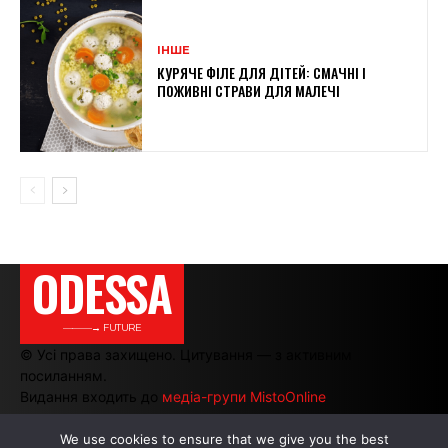
ІНШЕ
КУРЯЧЕ ФІЛЕ ДЛЯ ДІТЕЙ: СМАЧНІ І
ПОЖИВНІ СТРАВИ ДЛЯ МАЛЕЧІ
ODESSA
———→ FUTURE
© Усі права захищено. Цитування — з активним
посиланням.
Видання входить до
медіа-групи MistoOnline
We use cookies to ensure that we give you the best