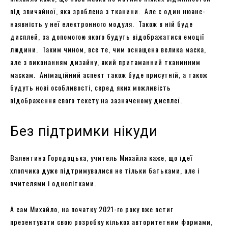
від звичайної, яка зроблена з тканини. Але є один нюанс-
наявність у неї електронного модуля. Також в ній буде
дисплей, за допомогою якого будуть відображатися емоції
людини. Таким чином, все те, чим оснащена велика маска,
але з виконанням дизайну, який притаманний тканинним
маскам. Анімаційний аспект також буде присутній, а також
будуть нові особливості, серед яких можливість
відображення свого тексту на зазначеному дисплеї.
Без підтримки нікуди
Валентина Городоцька, учитель Михайла каже, що ідеї
хлопчика дуже підтримувалися не тільки батьками, але і
вчителями і однолітками.
А сам Михайло, на початку 2021-го року вже встиг
презентувати свою розробку кількох авторитетним формами,