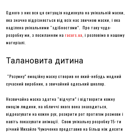
Одного з них вся ця ситуація надихнула на унікальній маски,
яка значно відрізняється від всіх нас звичною маски, і яка
наділена унікальними “здібностями”. Про таку чудо-
розробку ми, з посиланням на
racurs.ua
, і розповімо в нашому
матеріалі.
Талановита дитина
“Розумну” емоційну маску створив не який-небудь модний
сучасний виробник, а звичайний одеський школяр.
Незвичайна маска здатна “відчути” і відтворити кожну
емоцію людини, на обличчі якого вона знаходиться,
відреагувати на кожен рух, розкрити рот протягом розмови і
навіть показувати анімації. Свою унікальну розробку 15-ти
річний Михайло Чумаченко представив на більш ніж десяти