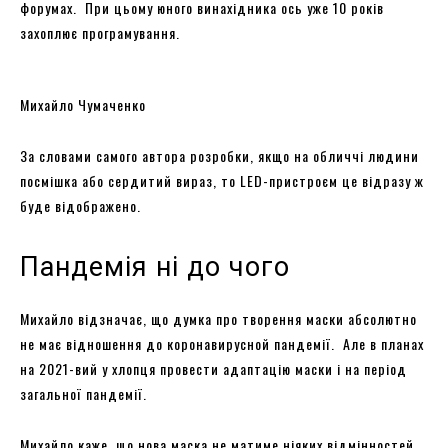
форумах. При цьому юного винахідника ось уже 10 років
захоплює програмування.
Михайло Чумаченко
За словами самого автора розробки, якщо на обличчі людини
посмішка або сердитий вираз, то LED-пристроєм це відразу ж
буде відображено.
Пандемія ні до чого
Михайло відзначає, що думка про творення маски абсолютно
не має відношення до коронавирусной пандемії. Але в планах
на 2021-вий у хлопця провести адаптацію маски і на період
загальної пандемії.
Михайло каже, що нова маска не матиме ніяких відмінностей