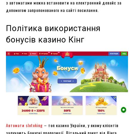
з автоматами можна встановити на електронний девайс за
допомогою запропонованого на сайті посилання.
Політика використання
бонусів казино Кінг
Автомати slotoking
– топ казино України, у якому клієнтів
залучають бонусні пропозиції. Вітальний пакет від Кінга