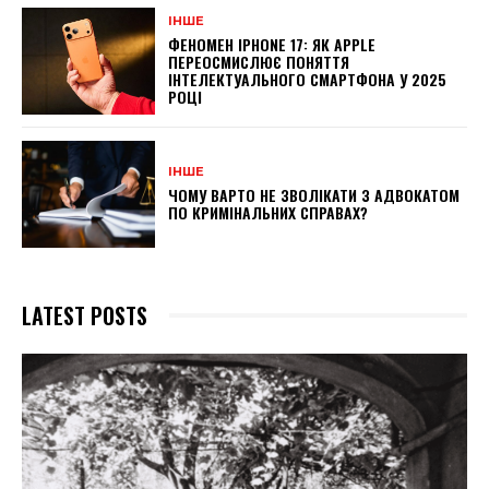
ІНШЕ
ФЕНОМЕН IPHONE 17: ЯК APPLE
ПЕРЕОСМИСЛЮЄ ПОНЯТТЯ
ІНТЕЛЕКТУАЛЬНОГО СМАРТФОНА У 2025
РОЦІ
ІНШЕ
ЧОМУ ВАРТО НЕ ЗВОЛІКАТИ З АДВОКАТОМ
ПО КРИМІНАЛЬНИХ СПРАВАХ?
LATEST POSTS