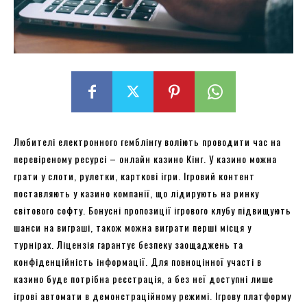
Любителі електронного гемблінгу воліють проводити час на
перевіреному ресурсі – онлайн казино Кінг. У казино можна
грати у слоти, рулетки, карткові ігри. Ігровий контент
поставляють у казино компанії, що лідирують на ринку
світового софту. Бонусні пропозиції ігрового клубу підвищують
шанси на виграші, також можна виграти перші місця у
турнірах. Ліцензія гарантує безпеку заощаджень та
конфіденційність інформації. Для повноцінної участі в
казино буде потрібна реєстрація, а без неї доступні лише
ігрові автомати в демонстраційному режимі. Ігрову платформу