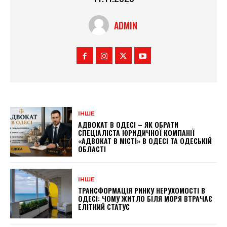
ADMIN
ІНШЕ
АДВОКАТ В ОДЕСІ – ЯК ОБРАТИ
СПЕЦІАЛІСТА ЮРИДИЧНОЇ КОМПАНІЇ
«АДВОКАТ В МІСТІ» В ОДЕСІ ТА ОДЕСЬКІЙ
ОБЛАСТІ
ІНШЕ
ТРАНСФОРМАЦІЯ РИНКУ НЕРУХОМОСТІ В
ОДЕСІ: ЧОМУ ЖИТЛО БІЛЯ МОРЯ ВТРАЧАЄ
ЕЛІТНИЙ СТАТУС