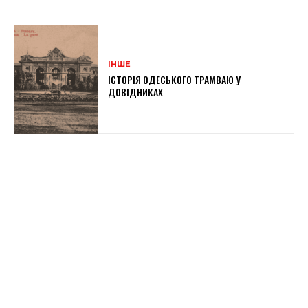
ІНШЕ
ІСТОРІЯ ОДЕСЬКОГО ТРАМВАЮ У
ДОВІДНИКАХ