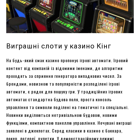
Виграшні слоти у казино Кінг
На будь-який смак казино пропонує ігрові автомати. Ігровий
контент від компаній із відомими іменами, де алгоритми
проходять за сприяння генератора випадкових чисел. За
брендами, новизною та популярністю розподілені ігрові
автомати, є рядок для пошуку гри. У традиційних ігрових
автоматах стандартна будова поля, проста консоль
управління та символи поділені на тематичні та спеціальні.
Новинки виділяються нетривіальною будовою, новими
функціями, компактною панеллю управління. Нечувані виграші
заявлені в джекпотах. Серед класики в казино є баккара,
покер, лотереї, рулетки. У демонстраційному режимі