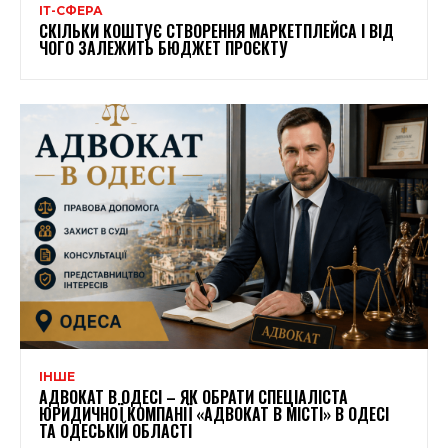
ІТ-СФЕРА
СКІЛЬКИ КОШТУЄ СТВОРЕННЯ МАРКЕТПЛЕЙСА І ВІД
ЧОГО ЗАЛЕЖИТЬ БЮДЖЕТ ПРОЄКТУ
ІНШЕ
АДВОКАТ В ОДЕСІ – ЯК ОБРАТИ СПЕЦІАЛІСТА
ЮРИДИЧНОЇ КОМПАНІЇ «АДВОКАТ В МІСТІ» В ОДЕСІ
ТА ОДЕСЬКІЙ ОБЛАСТІ