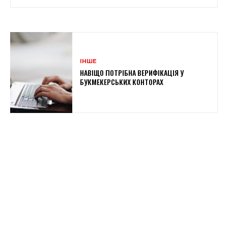
ІНШЕ
НАВІЩО ПОТРІБНА ВЕРИФІКАЦІЯ У
БУКМЕКЕРСЬКИХ КОНТОРАХ