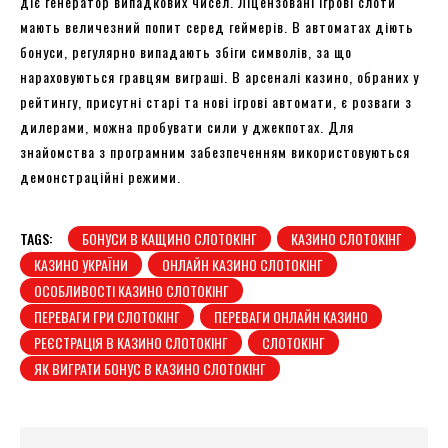
діє генератор випадкових чисел. Ліцензовані ігрові слоти
мають величезний попит серед геймерів. В автоматах діють
бонуси, регулярно випадають збіги символів, за що
нараховуються гравцям виграші. В арсеналі казино, обраних у
рейтингу, присутні старі та нові ігрові автомати, є розваги з
дилерами, можна пробувати сили у джекпотах. Для
знайомства з програмним забезпеченням використовуються
демонстраційні режими.
TAGS:
БОНУСИ В КАЩИНО СЛОТОКІНГ
КАЗИНО СЛОТОКІНГ
КАЗИНО УКРАЇНИ
ОНЛАЙН КАЗИНО СЛОТОКІНГ
ОСОБЛИВОСТІ КАЗИНО СЛОТОКІНГ
ПЕРЕВАГИ ГРИ СЛОТОКІНГ
ПЕРЕВАГИ ОНЛАЙН КАЗИНО
РЕЄСТРАЦІЯ В КАЗИНО СЛОТОКІНГ
СЛОТОКІНГ
ЯК ВИГРАТИ БОНУС В КАЗИНО СЛОТОКІНГ