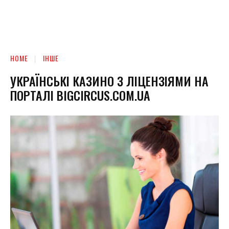
HOME
ІНШЕ
УКРАЇНСЬКІ КАЗИНО З ЛІЦЕНЗІЯМИ НА
ПОРТАЛІ BIGCIRCUS.COM.UA