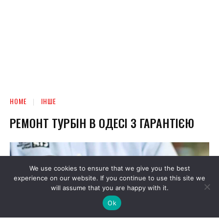
We use cookies to ensure that we give you the best
experience on our website. If you continue to use this site we
will assume that you are happy with it.
Ok