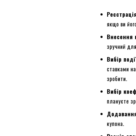
Реєстраці
якщо ви йог
Внесення 
зручний для
Вибір поді
ставками на
зробити.
Вибір кое
плануєте зр
Додавання
купона.