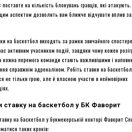
и
: поставте на кількість блокувань гравців, які атакують.
цим аспектом дозволить вам ближче відчувати вплив за
вки на баскетбол виходять за рамки звичайного спостер
вас активним учасником подій, завдяки чому кожен розіг
а кожна перемога команди стають важливішими і напов
ння справжнім адреналіном. Робіть ставки на баскетбол
я не тільки грою, але й власною участю в неймовірних
іях.
и ставку на баскетбол у БК Фаворит
тавку на баскетбол у букмекерській конторі Фаворит Сп
матися таких кроків: