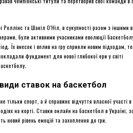
игравав чемпіонські титули та перетворив свої команди в 
Трі Роллінс та Шакіл О’Ніл, в сукупності разом з іншими
енерами, були активними учасниками еволюції баскетбол
іод. Їх внесок і вплив на гру сприяли новим підходам, те
покладали фундамент для нової глибокої ери у світі
баскетболу.
 види ставок на баскетбол
не тільки спорт, а й справжнє відчуття власної участі в
діях на корті. Ставки онлайн на баскетбол в Україні, з
ть новий рівень емоцій та захоплення до гри.