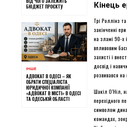
ВІД ЧОГО ЗАЛЕЖИТЬ
Кінець 
БЮДЖЕТ ПРОЄКТУ
Трі Роллінз т
закінченні ери
на зламі 90-х 
впливовим бас
захисті і внес
досвід і нави
ІНШЕ
розвивався на 
АДВОКАТ В ОДЕСІ – ЯК
ОБРАТИ СПЕЦІАЛІСТА
ЮРИДИЧНОЇ КОМПАНІЇ
Шакіл О’Ніл, 
«АДВОКАТ В МІСТІ» В ОДЕСІ
ТА ОДЕСЬКІЙ ОБЛАСТІ
перехідного пе
символом динам
командах, зок