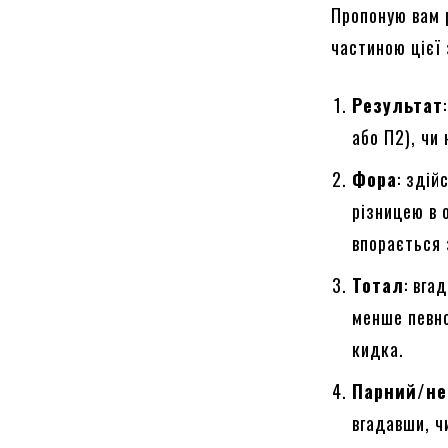
Пропоную вам 
частиною цієї
Результат
або П2), чи 
Фора
: здій
різницею в 
впорається 
Тотал
: вга
менше певно
кидка.
Парний/не
вгадавши, ч