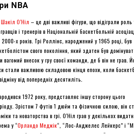
ери NBA
а
Шакіл О’Ніл
– це дві важливі фігури, що відіграли роль 
 гравців і тренерів в Національній баскетбольній асоціац
і 2000-х років. Трі Роллінс, народжений у 1965 році, був
кетболістом свого покоління, який здатен був домінуват
ти вагомий внесок у гру своєї команди, де б він не грав. Й
чки стали важливою складовою кінця епохи, коли баскет
відміну від попередніх десятиліть.
народився 1972 року, представляє іншу сторону цього
ріоду. Зрістом 7 футів 1 дюйм та фізичною силою, він с
іки та новаторства в грі. О’Ніл грав у декількох видатн
рема у “
Орландо Меджік
“, “Лос-Анджелес Лейкерс” і “М