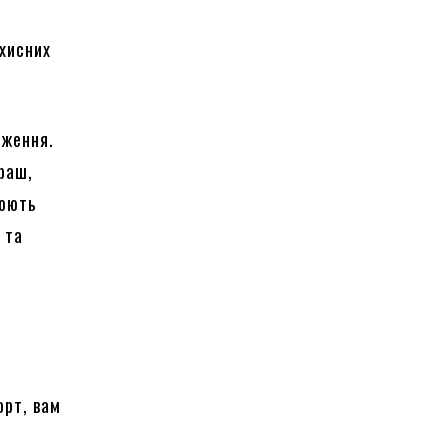
хисних
еження.
раш,
нюють
 та
орт, вам