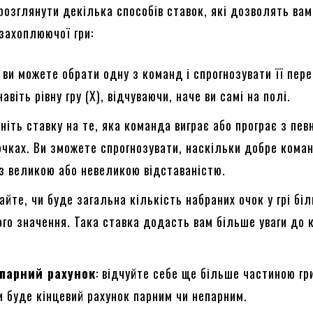
розглянути декілька способів ставок, які дозволять вам
 захоплюючої гри:
: ви можете обрати одну з команд і спрогнозувати її пере
навіть рівну гру (Х), відчуваючи, наче ви самі на полі.
сніть ставку на те, яка команда виграє або програє з пе
очках. Ви зможете спрогнозувати, наскільки добре кома
з великою або невеликою відставаністю.
дайте, чи буде загальна кількість набраних очок у грі бі
го значення. Така ставка додасть вам більше уваги до 
парний рахунок
: відчуйте себе ще більше частиною гр
и буде кінцевий рахунок парним чи непарним.