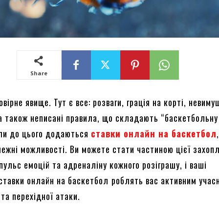
Share
вірне явище. Тут є все: розваги, грація на корті, невим
 а також неписані правила, що складають “баскетбольну
оли до цього додаються
ставки онлайн на баскетбол
межні можливості. Ви можете стати частиною цієї захоп
 пульс емоцій та адреналіну кожного розіграшу, і ваші
 ставки онлайн на баскетбол
роблять вас активним учас
та перехідної атаки.