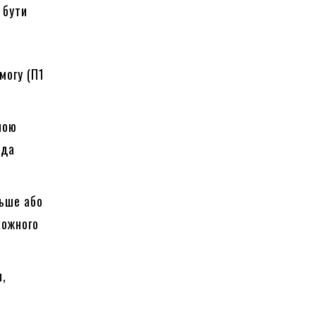
 бути
могу (П1
вною
нда
льше або
кожного
и,