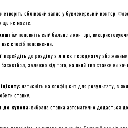
я
: створіть обліковий запис у букмекерській конторі Фав
о ще не маєте.
коштів
: поповніть свій баланс в конторі, використовуюч
 вас спосіб поповнення.
ї
: перейдіть до розділу з лінією передматчу або живими
 баскетбол, залежно від того, на який тип ставки ви хоч
фіцієнту
: натисніть на коефіцієнт для результату, з як
обити ставку.
 до купона
: вибрана ставка автоматично додасться д