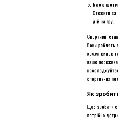
Блок-шот
Стежити за 
дій на гру.
Спортивні ста
Вони роблять 
кожен кидок т
ваше пережива
насолоджуйтес
спортивних под
Як зробит
Щоб зробити с
потрібно дотри