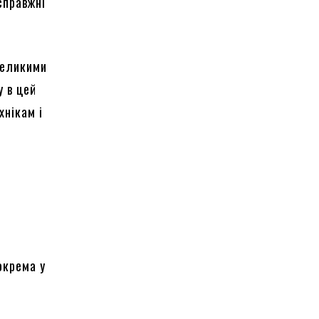
справжні
 великими
у в цей
хнікам і
окрема у