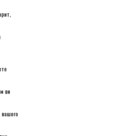
орит,
и
ете
им ви
о вашого