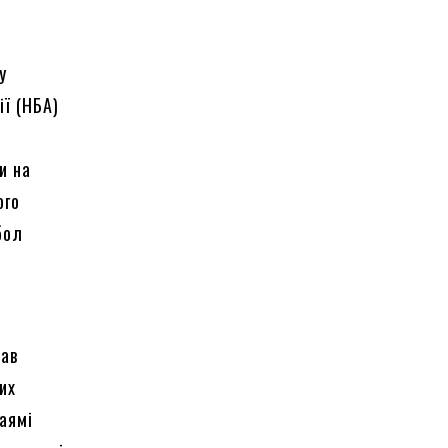
у
ії (НБА)
и на
ого
бол
тав
их
аямі