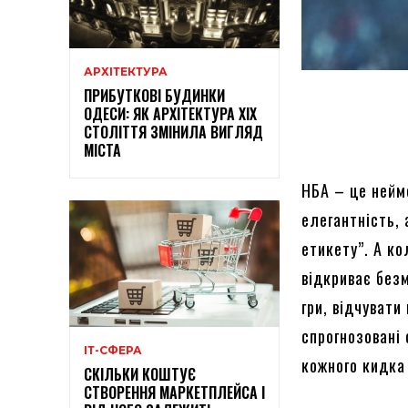
АРХІТЕКТУРА
ПРИБУТКОВІ БУДИНКИ
ОДЕСИ: ЯК АРХІТЕКТУРА XIX
СТОЛІТТЯ ЗМІНИЛА ВИГЛЯД
МІСТА
НБА – це неймо
елегантність,
етикету”. А к
відкриває без
гри, відчувати
спрогнозовані
ІТ-СФЕРА
кожного кидка 
СКІЛЬКИ КОШТУЄ
СТВОРЕННЯ МАРКЕТПЛЕЙСА І