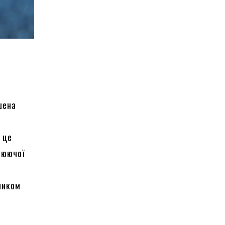
ушена
, це
люючої
ником