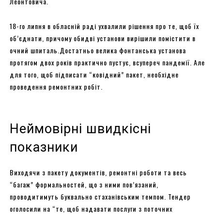
Леонтовича.
18-го липня в обласній раді ухвалили рішення про те, щоб їх
об’єднати, причому обидві установи вирішили помістити в
очний шпиталь.Достатньо велика фонтанська установа
протягом двох років практично пустує, всупереч пандемії. Але
для того, щоб підписати “ковідний” пакет, необхідне
проведення ремонтних робіт.
Неймовірні швидкісні
показники
Виходячи з пакету документів, ремонтні роботи та весь
“багаж” формальностей, що з ними пов’язаний,
проводитимуть буквально стаханівським темпом. Тендер
оголосили на “те, щоб надавати послуги з поточних