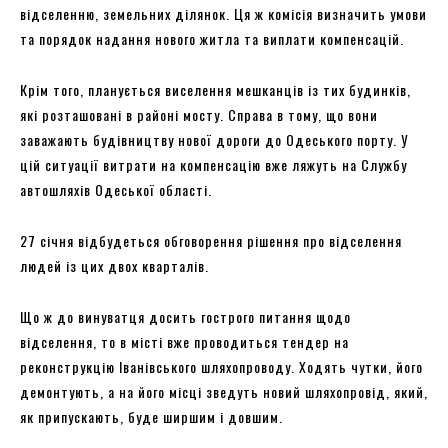
відселенню, земельних ділянок. Ця ж комісія визначить умови
та порядок надання нового житла та виплати компенсацій.
Крім того, планується виселення мешканців із тих будинків,
які розташовані в районі мосту. Справа в тому, що вони
заважають будівництву нової дороги до Одеського порту. У
цій ситуації витрати на компенсацію вже ляжуть на Службу
автошляхів Одеської області.
27 січня відбудеться обговорення рішення про відселення
людей із цих двох кварталів.
Що ж до винуватця досить гострого питання щодо
відселення, то в місті вже проводиться тендер на
реконструкцію Іванівського шляхопроводу. Ходять чутки, його
демонтують, а на його місці зведуть новий шляхопровід, який,
як припускають, буде ширшим і довшим.