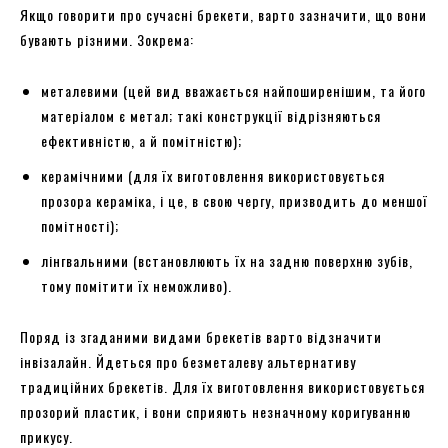
Якщо говорити про сучасні брекети, варто зазначити, що вони
бувають різними. Зокрема:
металевими (цей вид вважається найпоширенішим, та його
матеріалом є метал; такі конструкції відрізняються
ефективністю, а й помітністю);
керамічними (для їх виготовлення використовується
прозора кераміка, і це, в свою чергу, призводить до меншої
помітності);
лінгвальними (встановлюють їх на задню поверхню зубів,
тому помітити їх неможливо).
Поряд із згаданими видами брекетів варто відзначити
інвізалайн. Йдеться про безметалеву альтернативу
традиційних брекетів. Для їх виготовлення використовується
прозорий пластик, і вони сприяють незначному коригуванню
прикусу.