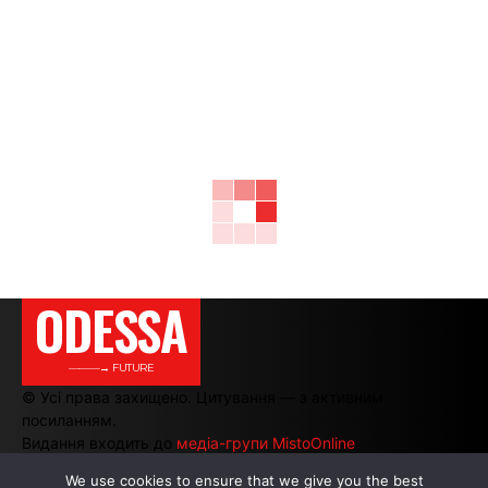
ODESSA
———→ FUTURE
© Усі права захищено. Цитування — з активним
посиланням.
Видання входить до
медіа-групи MistoOnline
We use cookies to ensure that we give you the best