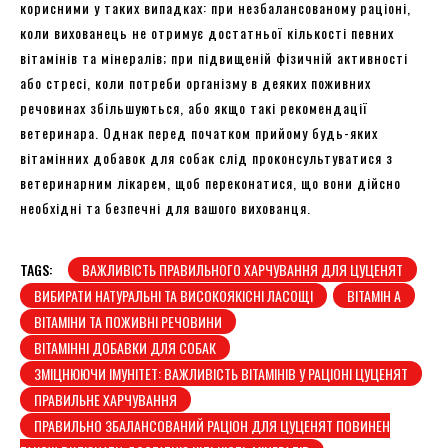
корисними у таких випадках: при незбалансованому раціоні,
коли вихованець не отримує достатньої кількості певних
вітамінів та мінералів; при підвищеній фізичній активності
або стресі, коли потреби організму в деяких поживних
речовинах збільшуються, або якщо такі рекомендації
ветеринара. Однак перед початком прийому будь-яких
вітамінних добавок для собак слід проконсультуватися з
ветеринарним лікарем, щоб переконатися, що вони дійсно
необхідні та безпечні для вашого вихованця.
TAGS:
ВАЖЛИВІСТЬ ПРАВИЛЬНОГО ХАРЧУВАННЯ ДЛЯ ЦУЦЕНЯТ
ВИБИРАТИ НАТУРАЛЬНІ ТА ВИСОКОЯКІСНІ ЛАСОЩІ
ВІТАМІН А
ВІТАМІНИ ТА ПОЖИВНІ РЕЧОВИНИ
ВІТАМІННІ ДОБАВКИ ДЛЯ СОБАК
ЗМІЦНЮЮЧИ ІМУНІТЕТ: ВАЖЛИВІСТЬ ВІТАМІНІВ У РАЦІОНІ ЦУЦЕНЯТ
ПРАВИЛЬНЕ ХАРЧУВАННЯ
ПРАВИЛЬНО ЗБАЛАНСОВАНИЙ РАЦІОН ДЛЯ ЦУЦЕНЯТ ПОВИНЕН