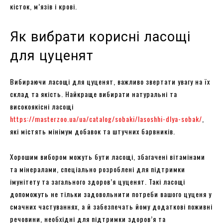
кісток, м’язів і крові.
Як вибрати корисні ласощі
для цуценят
Вибираючи ласощі для цуценят, важливо звертати увагу на їх
склад та якість. Найкраще вибирати натуральні та
високоякісні ласощі
https://masterzoo.ua/ua/catalog/sobaki/lasoshhi-dlya-sobak/
,
які містять мінімум добавок та штучних барвників.
Хорошим вибором можуть бути ласощі, збагачені вітамінами
та мінералами, спеціально розроблені для підтримки
імунітету та загального здоров’я цуценят. Такі ласощі
допоможуть не тільки задовольнити потреби вашого цуценя у
смачних частуваннях, а й забезпечать йому додаткові поживні
речовини, необхідні для підтримки здоров’я та