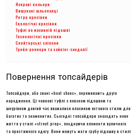
Яскраві кольори
Вишукані шльопанці
Ретро кросівки
Екологічні кросівки
Туфлі на масивній підошві
Технологічні кросівки
Скейтерські сліпони
Трейл-реннери та хайкінг-сандалії
Повернення топсайдерів
Топсайдери, або звані «boat shoes», переживають друге
народження. Ці човнові туфлі з ковзною підошвою та
шнурівкою довгий час вважалися класикою яхтового стилю для
багатих та знаменитих. Сьогодні топсайдери знаходять нове
життя у стилі «street prep», поєднуючи елементи вуличного
та престижного одягу. Вони можуть мати грубу підошву в стилі