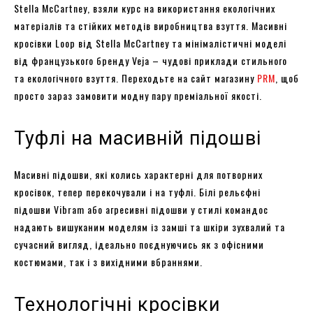
Stella McCartney, взяли курс на використання екологічних
матеріалів та стійких методів виробництва взуття. Масивні
кросівки Loop від Stella McCartney та мінімалістичні моделі
від французького бренду Veja – чудові приклади стильного
та екологічного взуття. Переходьте на сайт магазину
PRM
, щоб
просто зараз замовити модну пару преміальної якості.
Туфлі на масивній підошві
Масивні підошви, які колись характерні для потворних
кросівок, тепер перекочували і на туфлі. Білі рельєфні
підошви Vibram або агресивні підошви у стилі командос
надають вишуканим моделям із замші та шкіри зухвалий та
сучасний вигляд, ідеально поєднуючись як з офісними
костюмами, так і з вихідними вбраннями.
Технологічні кросівки