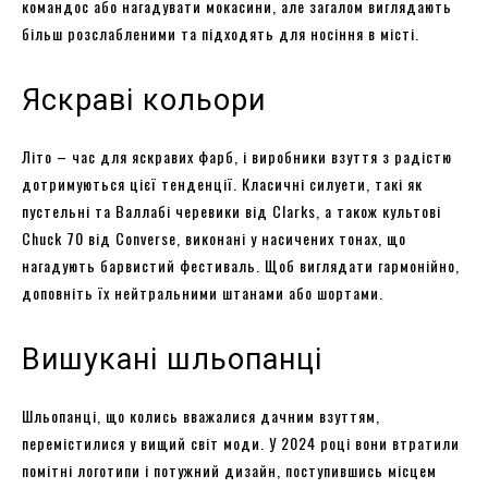
командос або нагадувати мокасини, але загалом виглядають
більш розслабленими та підходять для носіння в місті.
Яскраві кольори
Літо – час для яскравих фарб, і виробники взуття з радістю
дотримуються цієї тенденції. Класичні силуети, такі як
пустельні та Валлабі черевики від Clarks, а також культові
Chuck 70 від Converse, виконані у насичених тонах, що
нагадують барвистий фестиваль. Щоб виглядати гармонійно,
доповніть їх нейтральними штанами або шортами.
Вишукані шльопанці
Шльопанці, що колись вважалися дачним взуттям,
перемістилися у вищий світ моди. У 2024 році вони втратили
помітні логотипи і потужний дизайн, поступившись місцем