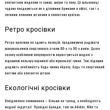
елегантним моделям із замші, шкіри та лаку. Ці шльопанці
чудово поєднуються як з діловими брюками в офісі, так і з
легкими лляними штанами в спекотних країнах.
Ретро кросівки
Ретро-кросівки не здають позицій, продовжуючи радувати
шанувальників спортивного стилю 80-х та 90-х років. Цього
сезону особливою популярністю користуються моделі з
підошвою кольору карамелі або жувальної гумки. Такі підошви
додають особливість будь-якому образу, будь то спортивний
костюм або елегантні штани.
Екологічні кросівки
Усвідомлене споживання – більше не тренд, а необхідність
модної індустрії. Провідні бренди, такі як Adidas, Nike та