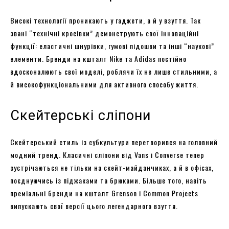
Високі технології проникають у гаджети, а й у взуття. Так
звані “технічні кросівки” демонструють свої інноваційні
функції: еластичні шнурівки, гумові підошви та інші “наукові”
елементи. Бренди на кшталт Nike та Adidas постійно
вдосконалюють свої моделі, роблячи їх не лише стильними, а
й високофункціональними для активного способу життя.
Скейтерські сліпони
Скейтерський стиль із субкультури перетворився на головний
модний тренд. Класичні сліпони від Vans і Converse тепер
зустрічаються не тільки на скейт-майданчиках, а й в офісах,
поєднуючись із піджаками та брюками. Більше того, навіть
преміальні бренди на кшталт Grenson і Common Projects
випускають свої версії цього легендарного взуття.