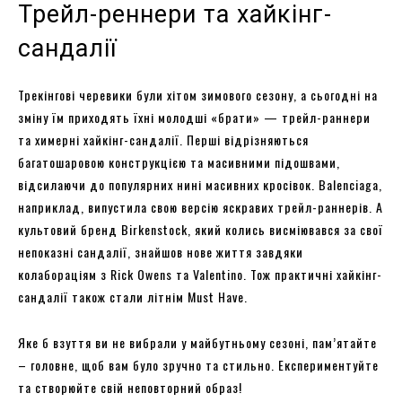
Трейл-реннери та хайкінг-
сандалії
Трекінгові черевики були хітом зимового сезону, а сьогодні на
зміну їм приходять їхні молодші «брати» — трейл-раннери
та химерні хайкінг-сандалії. Перші відрізняються
багатошаровою конструкцією та масивними підошвами,
відсилаючи до популярних нині масивних кросівок. Balenciaga,
наприклад, випустила свою версію яскравих трейл-раннерів. А
культовий бренд Birkenstock, який колись висміювався за свої
непоказні сандалії, знайшов нове життя завдяки
колабораціям з Rick Owens та Valentino. Тож практичні хайкінг-
сандалії також стали літнім Must Have.
Яке б взуття ви не вибрали у майбутньому сезоні, пам’ятайте
– головне, щоб вам було зручно та стильно. Експериментуйте
та створюйте свій неповторний образ!