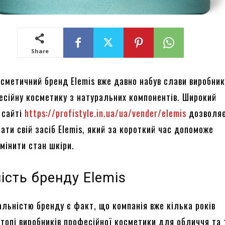
Share
осметичний бренд Elemis вже давно набув слави виробник
есійну косметику з натуральних компонентів. Широкий
 сайті
https://profistyle.in.ua/ua/vender/elemis
дозволя
ати свій засіб Elemis, який за короткий час допоможе
мінити стан шкіри.
ість бренду Elemis
альністю бренду є факт, що компанія вже кілька років
 топі виробників професійної косметики для обличчя та 