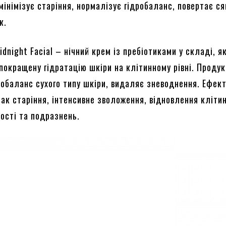
 мінімізує старіння, нормалізує гідробаланс, повертає ся
к.
idnight Facial – нічний крем із пребіотиками у складі, як
покращену гідратацію шкіри на клітинному рівні. Продук
робаланс сухого типу шкіри, видаляє зневоднення. Ефек
ак старіння, інтенсивне зволоження, відновлення клітин
хості та подразнень.