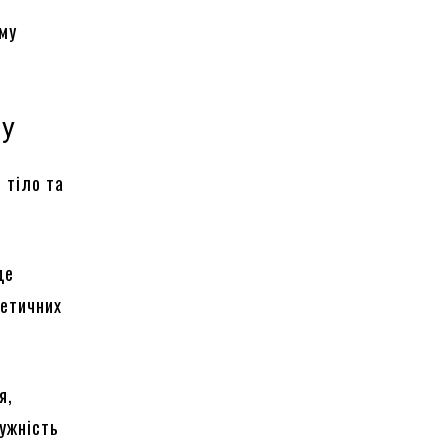
ому
ду
 тіло та
де
метичних
я,
ужність