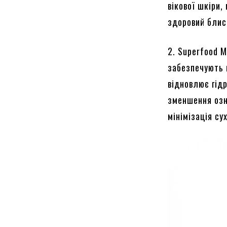
вікової шкіри,
здоровий блис
2. Superfood M
забезпечують 
відновлює гід
зменшення озн
мінімізація су