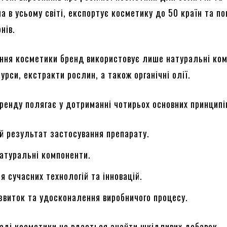
а в усьому світі, експортує косметику до 50 країн та п
нів.
ння косметики бренд використовує лише натуральні ко
урси, екстракти рослин, а також органічні олії.
бренду полягає у дотриманні чотирьох основних принципі
 результат застосування препарату.
атуральні компоненти.
я сучасних технологій та інновацій.
звиток та удосконалення виробничого процесу.
аді косметики не вдасться знайти шкідливих добавок.