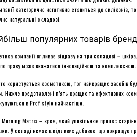
панії категорично негативно ставиться до силіконів, т
чно натуральні складові.
йбільш популярних товарів брен
тика компанії впливає відразу на три складові – шкіра,
а по праву може вважатися інноваційною та комплексною.
хто користується косметикою, топ найкращих засобів бу
м. Нижче представлені п’ять кращих та ефективних кос
 купуються в Profistyle найчастіше.
n Morning Matrix – крем, який уповільнює процес старінн
ки. У складі немає шкідливих добавок, що покращує пр