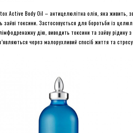
utox Active Body Oil – антицелюлітна олія, яка живить, 
ть зайві токсини. Застосовується для боротьби із целюл
лімфодренажну дію, виводить токсини та зайву рідину з
 з’являються через малорухливий спосіб життя та стресу