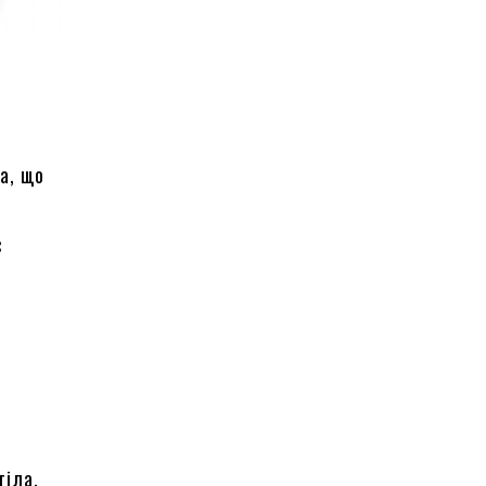
а, що
є
тіла.