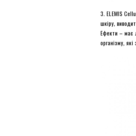
3. ELEMIS Cell
шкіру, виводи
Ефекти – має 
організму, які