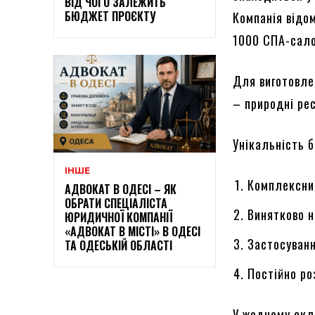
ВІД ЧОГО ЗАЛЕЖИТЬ
БЮДЖЕТ ПРОЄКТУ
Компанія відом
1000 СПА-сало
Для виготовле
– природні рес
Унікальність 
ІНШЕ
Комплексний
АДВОКАТ В ОДЕСІ – ЯК
ОБРАТИ СПЕЦІАЛІСТА
Винятково н
ЮРИДИЧНОЇ КОМПАНІЇ
«АДВОКАТ В МІСТІ» В ОДЕСІ
Застосуванн
ТА ОДЕСЬКІЙ ОБЛАСТІ
Постійно ро
У жодному скл