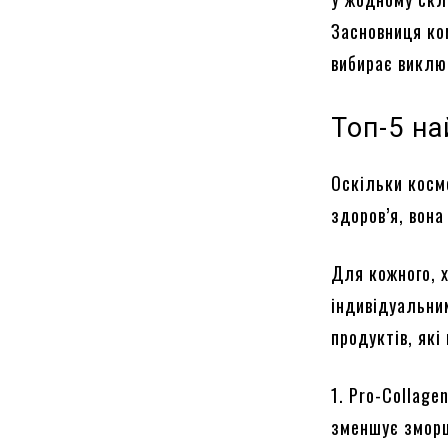
Засновниця ком
вибирає виклю
Топ-5 на
Оскільки косме
здоров’я, вон
Для кожного, 
індивідуальни
продуктів, які
1. Pro-Collage
зменшує зморш