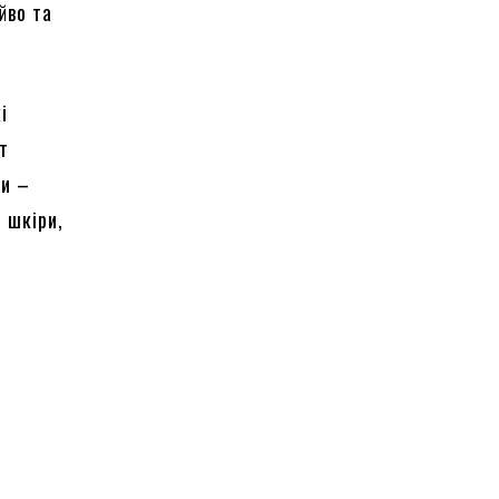
йво та
і
т
ти –
 шкіри,