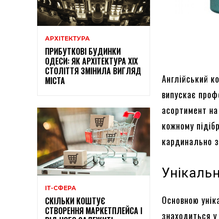
АРХІТЕКТУРА
ПРИБУТКОВІ БУДИНКИ
ОДЕСИ: ЯК АРХІТЕКТУРА XIX
СТОЛІТТЯ ЗМІНИЛА ВИГЛЯД
Англійський к
МІСТА
випускає проф
асортимент на
кожному підібр
кардинально з
Унікальн
ІТ-СФЕРА
Основною унік
СКІЛЬКИ КОШТУЄ
СТВОРЕННЯ МАРКЕТПЛЕЙСА І
знаходиться у