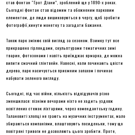
став фонтан “Грот Діани”, зроблений ще у 1890-х роках.
Сьогодні фонтан став відомим та обожненим парковим
елементом, де люди вишиковуються в чергу, щоб зробити
фотографії,кинути монетку та загадати бажання.
Також парк змінює свій вигляд за сезоном. Взимку тут все
прикрашено гірляндами, скульптурами тематичних зимі
тварин, фотозонами і навіть приїжджає ярмарка, де можна
випити смачний глінтвейн. Навесні, коли починають цвісти
дерева, парк насичується приємним запахом і починає
набувати зеленого вигляду.
Сьогодні, під час війни, кількість відвідувачів різко
зменшилася: пізніми вечорами ніхто не ходить уздовж
освітлених стежок ліхтарями, через комендантську годину.
Талановиті хлопці не грають на музичних інструментах, мало
збираються компаніями, влаштовують посиденьки, тому що
повітряні тривоги не дозволяють цього зробити. Проте,