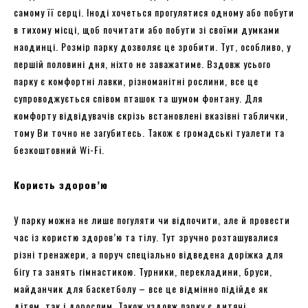
самому її серці. Іноді хочеться прогулятися одному або побути
в тихому місці, щоб почитати або побути зі своїми думками
наодинці. Розмір парку дозволяє це зробити. Тут, особливо, у
першій половині дня, ніхто не заважатиме. Вздовж усього
парку є комфортні лавки, різноманітні рослини, все це
супроводжується співом пташок та шумом фонтану. Для
комфорту відвідувачів скрізь встановлені вказівні таблички,
тому Ви точно не загубитесь. Також є громадські туалети та
безкоштовний Wi-Fi.
Користь здоров’ю
У парку можна не лише погуляти чи відпочити, але й провести
час із користю здоров’ю та тілу. Тут зручно розташувалися
різні тренажери, а поруч спеціально відведена доріжка для
бігу та занять гімнастикою. Турники, перекладини, бруси,
майданчик для баскетболу – все це відмінно підійде як
дітям, так і дорослим. Також уздовж парку є дитячі