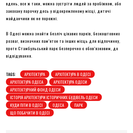
вдень, все ж таки, можна зустріти людей за пробіжкою, або
закохану парочку десь у відокремленому місці, дитячі
майданчики як не порожні.
В Одесі можна знайти безліч цікавих парків, безкоштовних
розваг, визначних пам’яток та інших місць для відпочинку,
проте Стамбульський парк безперечно є обов’язковим, до
відвідування.
TAGS:
АРХІТЕКТУРА
АРХІТЕКТУРА В ОДЕСІ
АРХІТЕКТУРА ОДЕСА
АРХІТЕКТУРА ОДЕСИ
АРХІТЕКТУРНИЙ ФОНД ОДЕСИ
ІСТОРІЯ АРХІТЕКТУРИ ІСТОРИЧНИХ БУДІВЕЛЬ ОДЕСИ
КУДИ ПІТИ В ОДЕСІ
ОДЕСА
ПАРК
ЩО ПОБАЧИТИ В ОДЕСІ