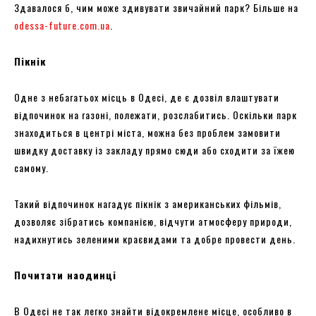
Здавалося б, чим може здивувати звичайний парк? Більше на
odessa-future.com.ua
.
Пікнік
Одне з небагатьох місць в Одесі, де є дозвіл влаштувати
відпочинок на газоні, полежати, розслабитись. Оскільки парк
знаходиться в центрі міста, можна без проблем замовити
швидку доставку із закладу прямо сюди або сходити за їжею
самому.
Такий відпочинок нагадує пікнік з американських фільмів,
дозволяє зібратись компанією, відчути атмосферу природи,
надихнутись зеленими краєвидами та добре провести день.
Почитати наодинці
В Одесі не так легко знайти відокремлене місце, особливо в