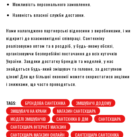
Можливість персонального замовлення.
Наявність власної служби доставки.
Нами налагоджено партнерські відносини з виробниками, і ми
відкриті до взаємовигідної співпраці. Сантехніку
реалізовуємо оптом та в роздріб, у будь-якому обсязі,
організовуючи безперебійні постачання до всіх куточків
України. Завдяки достатку брендів та моделей, у нас
знайдеться будь-який змішувач та головне, за доступною
ціною! Для ще більшої економії можете скористатися акціями
і знижками, що часто проводяться.
TAGS:
БРЕНДОВА САНТЕХНІКА
ЗМІШУВАЧІ ДОДОМУ
ЗМІШУВАЧІ НА КРАНИ
МАГАЗИН САНТЕХШАРА
МОДЕЛІ ЗМІШУВАЧІВ
САНТЕХНІКА В ДІМ
САНТЕХШАРА
САНТЕХШАРА ІНТЕРНЕТ МАГАЗИН
САНТЕХШАРА МАГАЗИН ОНЛАЙН
САНТЕХШАРА САНТЕХНІКА