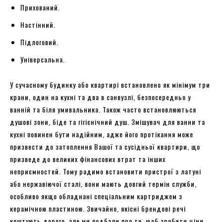
Прихований.
Настінний.
Підлоговий.
Універсальна.
У сучасному будинку або квартирі встановлено як мінімум три
крани, один на кухні та два в санвузлі, безпосередньо у
ванній та біля умивальника. Також часто встановлюються
душові зони, біде та гігієнічний душ. Змішувач для ванни та
кухні повинен бути надійним, адже його протікання може
призвести до затоплення Вашої та сусідньої квартири, що
призведе до великих фінансових втрат та інших
неприємностей. Тому радимо встановити пристрої з латуні
або нержавіючої сталі, вони мають довгий термін служби,
особливо якщо обладнані спеціальним картриджем з
керамічною пластиною. Звичайно, якісні брендові речі
коштують дорого, але ми подбали про те, щоб зробити ціни